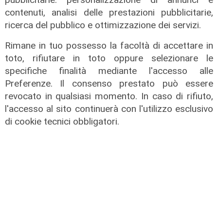
contenuti, analisi delle prestazioni pubblicitarie,
ricerca del pubblico e ottimizzazione dei servizi.
Rimane in tuo possesso la facoltà di accettare in
toto, rifiutare in toto oppure selezionare le
specifiche finalità mediante l'accesso alle
Preferenze. Il consenso prestato può essere
revocato in qualsiasi momento. In caso di rifiuto,
l'accesso al sito continuerà con l'utilizzo esclusivo
lotta al falso
di cookie tecnici obbligatori.
Spezia, migliaia di ricambi e
accessori per moto contraffatti: nei
guai un importatore italiano
15/02/2022