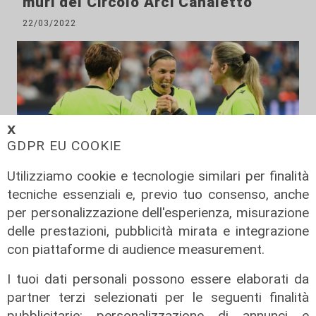
muri del Circolo Arci Canaletto
22/03/2022
𝗫
GDPR EU COOKIE
Utilizziamo cookie e tecnologie similari per finalità
tecniche essenziali e, previo tuo consenso, anche
per personalizzazione dell'esperienza, misurazione
brutta pagina
delle prestazioni, pubblicità mirata e integrazione
Spezia, insulti sessisti all'arbitro
con piattaforme di audience measurement.
donna: 4 mesi di squalifica
all'allenatore
I tuoi dati personali possono essere elaborati da
partner terzi selezionati per le seguenti finalità
27/02/2022
pubblicitarie: personalizzazione di annunci e