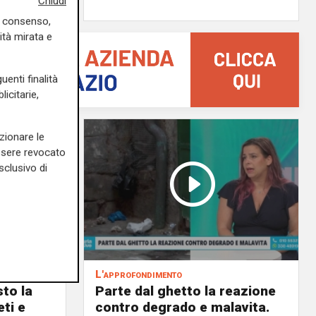
Chiudi
uo consenso,
ità mirata e
uenti finalità
icitarie,
zionare le
essere revocato
sclusivo di
L'approfondimento
to la
Parte dal ghetto la reazione
eti e
contro degrado e malavita.