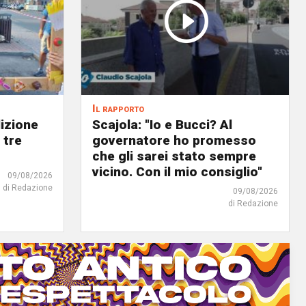
Il rapporto
dizione
Scajola: "Io e Bucci? Al
 tre
governatore ho promesso
che gli sarei stato sempre
vicino. Con il mio consiglio"
09/08/2026
di Redazione
09/08/2026
di Redazione