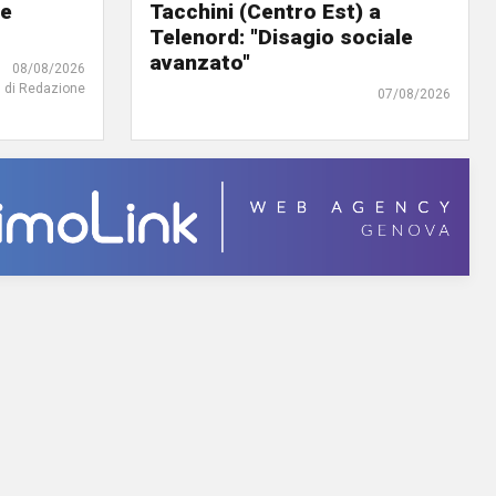
 e
Tacchini (Centro Est) a
Telenord: "Disagio sociale
avanzato"
08/08/2026
di Redazione
07/08/2026