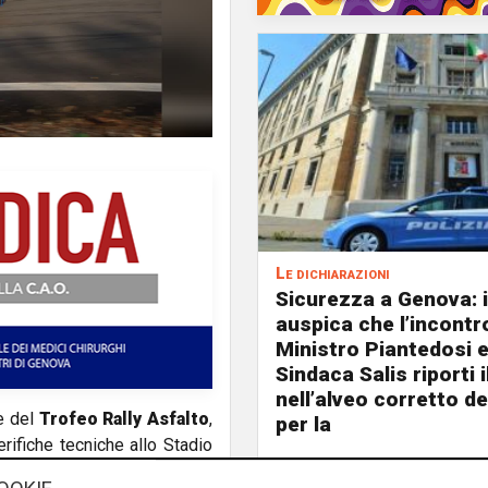
Le dichiarazioni
Sicurezza a Genova: i
auspica che l’incontro
Ministro Piantedosi e
Sindaca Salis riporti 
nell’alveo corretto de
re del
Trofeo Rally Asfalto
,
per la
rifiche tecniche allo Stadio
zione entra nel vivo con la