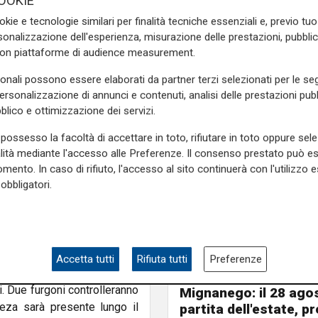
OOKIE
okie e tecnologie similari per finalità tecniche essenziali e, previo t
arte del percorso rallystico,
onalizzazione dell'esperienza, misurazione delle prestazioni, pubblic
alla Pro Loco. Un gesto che
con piattaforme di audience measurement.
ellenze locali.
sonali possono essere elaborati da partner terzi selezionati per le seg
personalizzazione di annunci e contenuti, analisi delle prestazioni pubbl
i Genova Silvia Salis sarà
blico e ottimizzazione dei servizi.
ria, dove saluterà i vincitori
omune a manifestazioni che
possesso la facoltà di accettare in toto, rifiutare in toto oppure sele
alità mediante l'accesso alle Preferenze. Il consenso prestato può 
mento. In caso di rifiuto, l'accesso al sito continuerà con l'utilizzo e
end si è aperto con una cena
obbligatori.
, ospitata nella splendida
incontro tra istituzioni,
accoglienza ligure.
che per questa edizione, il
Accetta tutti
Rifiuta tutti
Preferenze
e garantendo la sicurezza in
Il derby
. Due furgoni controlleranno
Mignanego: il 28 agos
reza sarà presente lungo il
partita dell'estate, pr