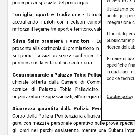
GDPR EU C
prima prova speciale del pomeriggio.
Utilizziamo co
Torriglia, sport e tradizione
- Torriglia torna a far p
anche per pers
accogliendo i piloti con i celebri canestrelli offerti d
integrazione 
rafforza il legame tra sport e territorio, valorizzando le ecc
I tuoi dati per
pubblicitarie: 
Silvia Salis premierà i vincitori
- La neo-sindaca d
ricerca del pub
presente alla cerimonia di premiazione in Piazza della Vitto
sul podio. La sua presenza conferma il sostegno del C
Rimane in tuo 
promuovono la città e il suo entroterra.
specifiche fin
in qualsiasi mo
Cena inaugurale a Palazzo Tobia Pallavicino
- Il week
cookie tecnici 
ufficiale offerta dalla Camera di Commercio di Genova
cornice di Palazzo Tobia Pallavicino. Un momento di 
Cookie policy
organizzatori e appassionati, all’insegna dei sapori e dell’
Sicurezza garantita dalla Polizia Penitenziaria
- An
Corpo della Polizia Penitenziaria affianca l’organizzazion
gara, con mezzi e personale operativo sulle prove speciali
gli orari nei parchi assistenza, mentre una Subaru Imp