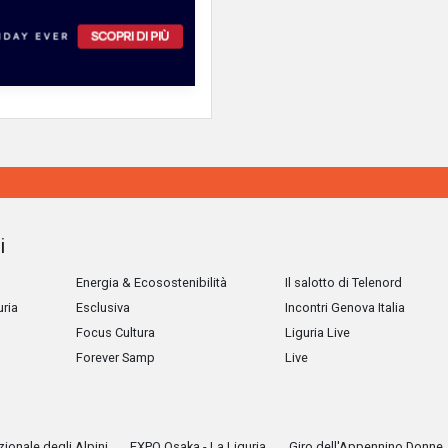
i
Energia & Ecosostenibilità
Il salotto di Telenord
uria
Esclusiva
Incontri Genova Italia
Focus Cultura
Liguria Live
Forever Samp
Live
ionale degli Alpini
EXPO Osaka - La Liguria
Giro dell'Appennino Donne