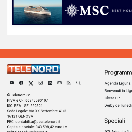
Programm
Agenda Liguria
Benvenuti in Lig
© Telenord Srl
Close UP
P.IVA e CF: 00945590107
Derby del lunedì
ISC. REA - GE: 229501
Sede Legale: Via XX Settembre 41/3
16121 GENOVA
Speciali
PEC:
contabilita@pec.telenord.it
Capitale sociale: 343.598,42 euro i.v.
97ª Adunata Naz