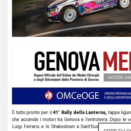
l
a
y
V
i
d
e
o
È tutto pronto per il
41° Rally della Lanterna,
tappa ligu
che accende i motori tra Genova e l’entroterra. Dopo le ve
Luigi Ferraris e lo Shakedown a Sant’Eusebio, la competi