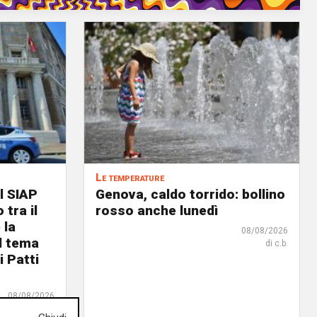
Le temperature
l SIAP
Genova, caldo torrido: bollino
 tra il
rosso anche lunedì
 la
08/08/2026
il tema
di c.b.
i Patti
08/08/2026
di Redazione