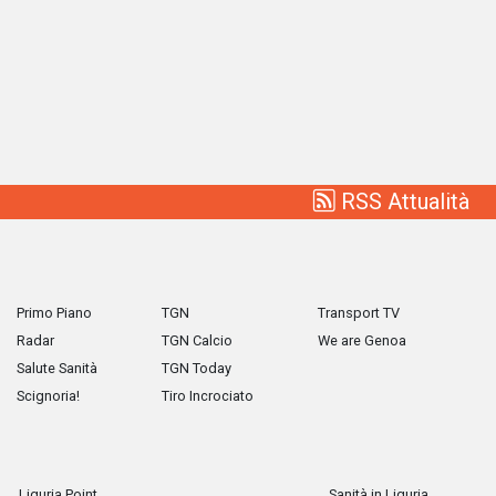
RSS Attualità
Primo Piano
TGN
Transport TV
Radar
TGN Calcio
We are Genoa
Salute Sanità
TGN Today
Scignoria!
Tiro Incrociato
Liguria Point
Sanità in Liguria