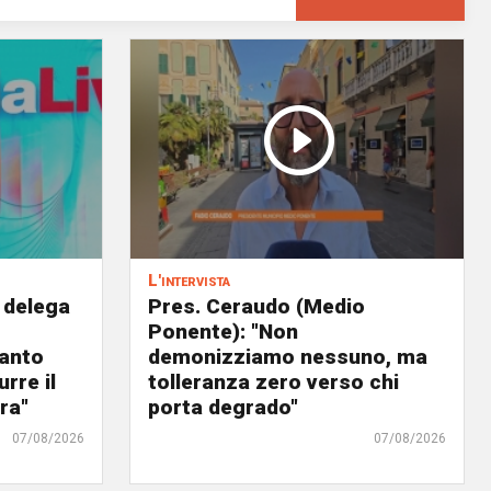
L'intervista
 delega
Pres. Ceraudo (Medio
Ponente): "Non
panto
demonizziamo nessuno, ma
urre il
tolleranza zero verso chi
ra"
porta degrado"
07/08/2026
07/08/2026