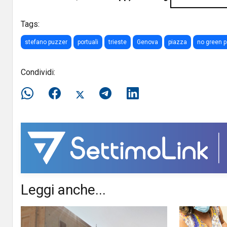
Tags:
stefano puzzer
portuali
trieste
Genova
piazza
no green 
Condividi:
Leggi anche...