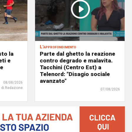
L'approfondimento
to la
Parte dal ghetto la reazione
eti e
contro degrado e malavita.
 e
Tacchini (Centro Est) a
Telenord: "Disagio sociale
avanzato"
08/08/2026
di Redazione
07/08/2026