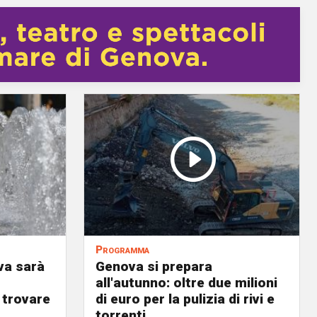
Programma
va sarà
Genova si prepara
all'autunno: oltre due milioni
 trovare
di euro per la pulizia di rivi e
torrenti