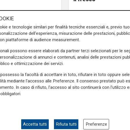
sto è solo il primo passo e
OOKIE
o farlo con le armi che non
okie e tecnologie similari per finalità tecniche essenziali e, previo t
nosce il parlare con il cuore
onalizzazione dell'esperienza, misurazione delle prestazioni, pubblic
i
schifosamente attaccati,
con piattaforme di audience measurement.
. Non c'era stata nessuna
e che i portuali di Trieste e
sonali possono essere elaborati da partner terzi selezionati per le seg
ia nei porti italiani, Io vi
personalizzazione di annunci e contenuti, analisi delle prestazioni pubbl
blico e ottimizzazione dei servizi.
possesso la facoltà di accettare in toto, rifiutare in toto oppure sele
e chiesti dai manifestanti
alità mediante l'accesso alle Preferenze. Il consenso prestato può 
 da Trieste che hanno così
mento. In caso di rifiuto, l'accesso al sito continuerà con l'utilizzo e
a da parte di alcuni colleghi
obbligatori.
sa di Pra'. Quello di oggi era
che, dopo gli interventi dal
centro.
e sulla Liguria seguiteci sul
Accetta tutti
Rifiuta tutti
Preferenze
e
e su
Facebook
.