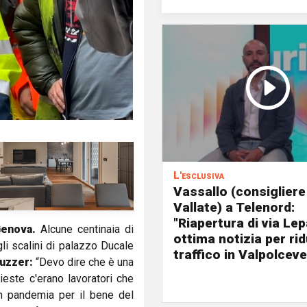
L'esclusiva
Vassallo (consigliere
Vallate) a Telenord:
"Riapertura di via Le
enova.
Alcune centinaia di
ottima notizia per rid
li scalini di palazzo Ducale
traffico in Valpolceve
uzzer:
“Devo dire che è una
ieste c'erano lavoratori che
in pandemia per il bene del