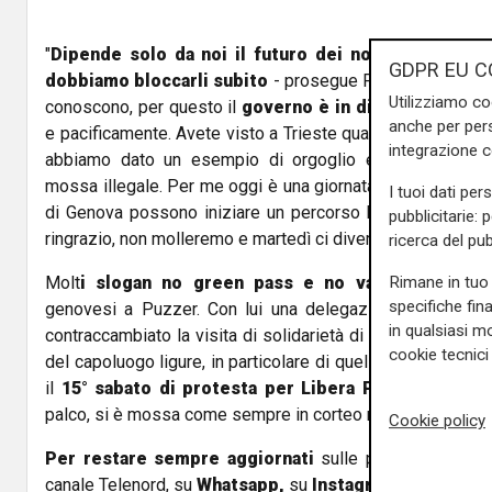
"
Dipende solo da noi il futuro dei nostri figl
i, que
GDPR EU C
dobbiamo bloccarli subito
- prosegue Puzzer - Dobbiam
Utilizziamo co
conoscono, per questo il
governo è in difficoltà
: non co
anche per pers
e pacificamente. Avete visto a Trieste quando siamo stat
integrazione 
abbiamo dato un esempio di orgoglio e responsabilità
mossa illegale. Per me oggi è una giornata speciale, saper
I tuoi dati per
di Genova possono iniziare un percorso bloccando l'econom
pubblicitarie: 
ringrazio, non molleremo e martedì ci divertiremo.”
ricerca del pub
Rimane in tuo 
Molt
i slogan no green pass e no vax
e molti selfi
specifiche fin
genovesi a Puzzer. Con lui una delegazione di portuali
in qualsiasi mo
contraccambiato la visita di solidarietà di qualche giorno f
cookie tecnici 
del capoluogo ligure, in particolare di quelli del terminal P
il
15° sabato di protesta per Libera Piazza Genova
palco, si è mossa come sempre in corteo nelle strade del 
Cookie policy
Per restare sempre aggiornati
sulle principali notizi
canale Telenord, su
Whatsapp,
su
Instagram
,
su
Youtub