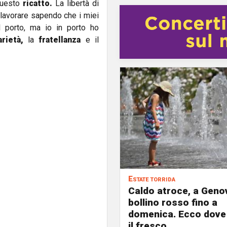
 questo
ricatto.
La libertà di
a lavorare sapendo che i miei
l porto, ma io in porto ho
arietà,
la
fratellanza
e il
Estate torrida
Caldo atroce, a Geno
bollino rosso fino a
domenica. Ecco dove
il fresco