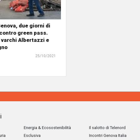
Genova, due giorni di
contro green pass.
i varchi Albertazzi e
gno
25/10/2021
i
Energia & Ecosostenibilità
Il salotto di Telenord
uria
Esclusiva
Incontri Genova Italia