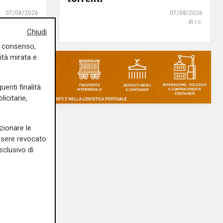
07/08/2026
07/08/2026
di F.S.
di r.c.
Chiudi
uo consenso,
ità mirata e
uenti finalità
icitarie,
zionare le
essere revocato
sclusivo di