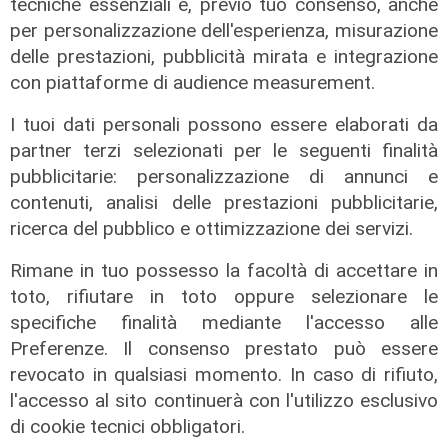
tecniche essenziali e, previo tuo consenso, anche
per personalizzazione dell'esperienza, misurazione
delle prestazioni, pubblicità mirata e integrazione
con piattaforme di audience measurement.
I tuoi dati personali possono essere elaborati da
partner terzi selezionati per le seguenti finalità
pubblicitarie: personalizzazione di annunci e
contenuti, analisi delle prestazioni pubblicitarie,
ricerca del pubblico e ottimizzazione dei servizi.
Rimane in tuo possesso la facoltà di accettare in
Il miracolo
toto, rifiutare in toto oppure selezionare le
Incidente a Catanzaro, è fuori
specifiche finalità mediante l'accesso alle
pericolo la bimba ricoverata al
Preferenze. Il consenso prestato può essere
Gaslini: "Nessun danno neurologico
revocato in qualsiasi momento. In caso di rifiuto,
né motorio"
l'accesso al sito continuerà con l'utilizzo esclusivo
03/08/2026
di cookie tecnici obbligatori.
di Filippo Serio