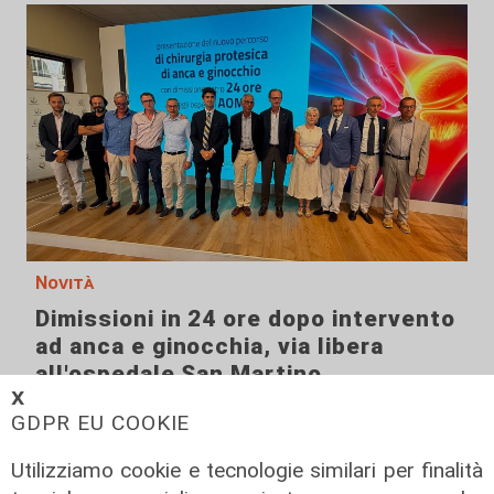
Novità
Dimissioni in 24 ore dopo intervento
ad anca e ginocchia, via libera
all'ospedale San Martino
𝗫
05/08/2026
GDPR EU COOKIE
di r.c.
Utilizziamo cookie e tecnologie similari per finalità