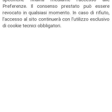
Preferenze. Il consenso prestato può essere
Le dichiarazioni
revocato in qualsiasi momento. In caso di rifiuto,
Sicurezza a Genova: il SIAP auspica
l'accesso al sito continuerà con l'utilizzo esclusivo
che l’incontro tra il Ministro
di cookie tecnici obbligatori.
Piantedosi e la Sindaca Salis riporti
il tema nell’alveo corretto dei Patti
per la
08/08/2026
di Redazione