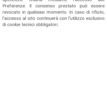
Preferenze. Il consenso prestato può essere
revocato in qualsiasi momento. In caso di rifiuto,
l'accesso al sito continuerà con l'utilizzo esclusivo
di cookie tecnici obbligatori.
Le dichiarazioni
Sicurezza a Genova: il SIAP auspica
che l’incontro tra il Ministro
Piantedosi e la Sindaca Salis riporti
il tema nell’alveo corretto dei Patti
per la
08/08/2026
di Redazione