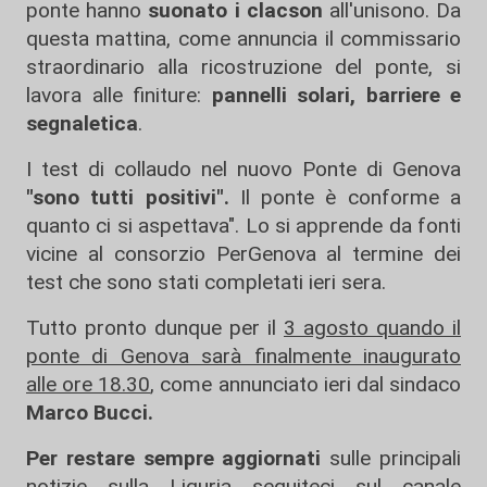
ponte hanno
suonato
i clacson
all'unisono. Da
questa mattina, come annuncia il commissario
straordinario alla ricostruzione del ponte, si
lavora alle finiture:
pannelli solari, barriere e
segnaletica
.
I test di collaudo nel nuovo Ponte di Genova
"sono tutti positivi".
Il ponte è conforme a
quanto ci si aspettava". Lo si apprende da fonti
vicine al consorzio PerGenova al termine dei
test che sono stati completati ieri sera.
Tutto pronto dunque per il
3 agosto quando il
ponte di Genova sarà finalmente inaugurato
alle ore 18.30
, come annunciato ieri dal sindaco
Marco
Bucci.
Per restare sempre aggiornati
sulle principali
notizie sulla Liguria seguiteci sul canale