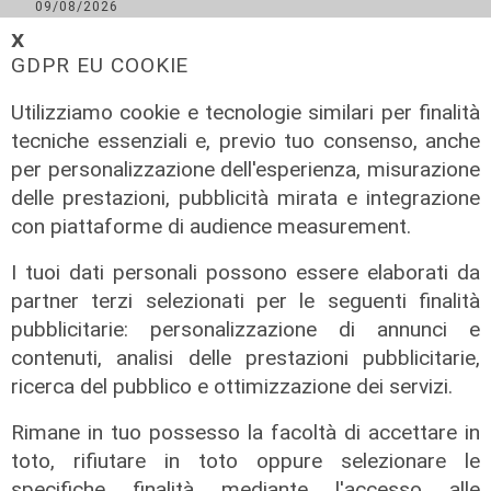
09/08/2026
di Redazione
𝗫
GDPR EU COOKIE
Utilizziamo cookie e tecnologie similari per finalità
tecniche essenziali e, previo tuo consenso, anche
per personalizzazione dell'esperienza, misurazione
delle prestazioni, pubblicità mirata e integrazione
con piattaforme di audience measurement.
I tuoi dati personali possono essere elaborati da
partner terzi selezionati per le seguenti finalità
Il rapporto
pubblicitarie: personalizzazione di annunci e
Scajola: "Io e Bucci? Al governatore
contenuti, analisi delle prestazioni pubblicitarie,
ho promesso che gli sarei stato
ricerca del pubblico e ottimizzazione dei servizi.
sempre vicino. Con il mio consiglio"
Rimane in tuo possesso la facoltà di accettare in
09/08/2026
toto, rifiutare in toto oppure selezionare le
di Redazione
specifiche finalità mediante l'accesso alle