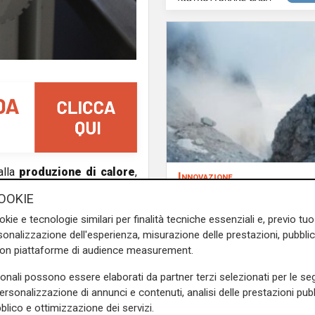
alla
produzione di calore
,
Innovazione
ali. Questo dato evidenzia
Dolomiti Energia inve
OOKIE
per la transizione ecologica,
climate tech: ingress
okie e tecnologie similari per finalità tecniche essenziali e, previo t
Primo Climate per ac
onalizzazione dell'esperienza, misurazione delle prestazioni, pubblic
la transizione energe
con piattaforme di audience measurement.
, a livello locale, emissioni
favoriscono la
riduzione del
sonali possono essere elaborati da partner terzi selezionati per le seg
ficazione
e consentono a
personalizzazione di annunci e contenuti, analisi delle prestazioni pubbl
i della rete elettrica
. In
blico e ottimizzazione dei servizi.