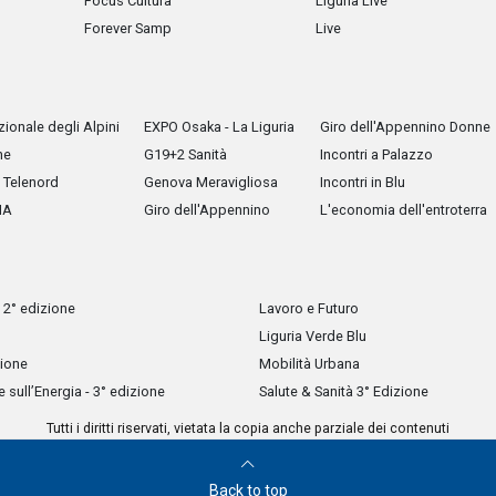
Focus Cultura
Liguria Live
Forever Samp
Live
ionale degli Alpini
EXPO Osaka - La Liguria
Giro dell'Appennino Donne
he
G19+2 Sanità
Incontri a Palazzo
Telenord
Genova Meravigliosa
Incontri in Blu
IA
Giro dell'Appennino
L'economia dell'entroterra
 2° edizione
Lavoro e Futuro
Liguria Verde Blu
zione
Mobilità Urbana
sull’Energia - 3° edizione
Salute & Sanità 3° Edizione
Tutti i diritti riservati, vietata la copia anche parziale dei contenuti
Back to top