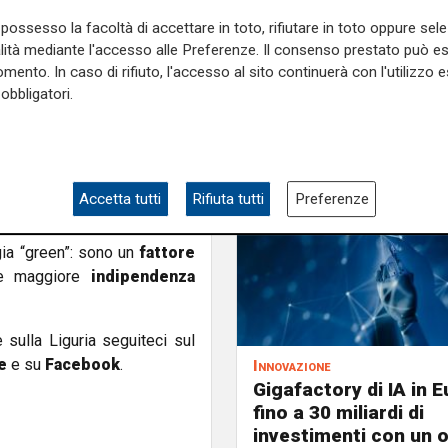
alle esigenze della rete può
possesso la facoltà di accettare in toto, rifiutare in toto oppure sele
a un sistema più flessibile e
alità mediante l'accesso alle Preferenze. Il consenso prestato può 
esto potenziale potrebbe
mento. In caso di rifiuto, l'accesso al sito continuerà con l'utilizzo e
a.
obbligatori.
o costante, soprattutto nel
one di calore per processi
 quella italiana, vanta solide
imenti di circa il 30% nei
Accetta tutti
Rifiuta tutti
Preferenze
gia “green”: sono un
fattore
à e maggiore
indipendenza
e sulla Liguria seguiteci sul
e
e su
Facebook
.
Innovazione
Gigafactory di IA in E
fino a 30 miliardi di
investimenti con un 