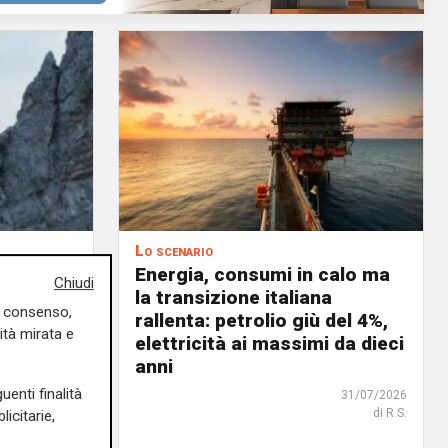
Lo scenario
ste nel
Energia, consumi in calo ma
Chiudi
o in
la transizione italiana
uo consenso,
celerare
rallenta: petrolio giù del 4%,
ità mirata e
tica
elettricità ai massimi da dieci
anni
02/08/2026
di R.S.
uenti finalità
31/07/2026
di R.S.
icitarie,