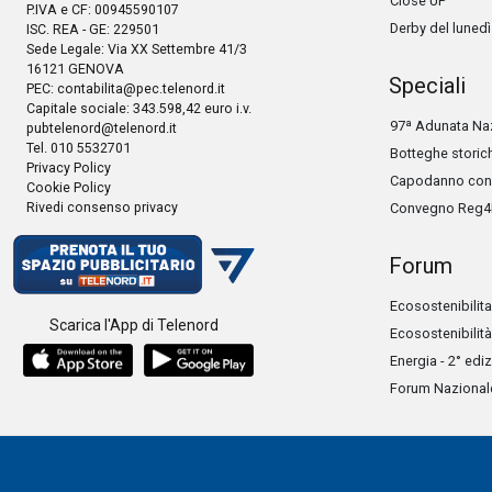
Close UP
P.IVA e CF: 00945590107
Derby del lunedì
ISC. REA - GE: 229501
Sede Legale: Via XX Settembre 41/3
16121 GENOVA
Speciali
PEC:
contabilita@pec.telenord.it
Capitale sociale: 343.598,42 euro i.v.
97ª Adunata Naz
pubtelenord@telenord.it
Tel. 010 5532701
Botteghe storic
Privacy Policy
Capodanno con 
Cookie Policy
Rivedi consenso privacy
Convegno Reg4
Forum
Ecosostenibilita
Scarica l'App di Telenord
Ecosostenibilità
Energia - 2° edi
Forum Nazionale 