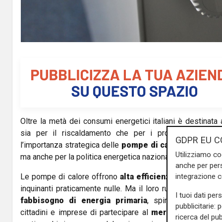
Oltre la metà dei consumi energetici italiani è destinata 
sia per il riscaldamento che per i processi industri
GDPR EU C
l’importanza strategica delle
pompe di calore
, non solo 
Utilizziamo co
ma anche per la politica energetica nazionale.
anche per pers
integrazione 
Le pompe di calore offrono
alta efficienza energetica
e
inquinanti praticamente nulle. Ma il loro ruolo va oltre: 
I tuoi dati per
fabbisogno di energia primaria
, spingono l’
elettri
pubblicitarie: 
cittadini e imprese di partecipare al
mercato dei serviz
ricerca del pub