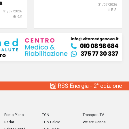
tà
31/07/2026
di R.S.
31/07/2026
di R.P.
RSS Energia - 2° edizione
Primo Piano
TGN
Transport TV
Radar
TGN Calcio
We are Genoa