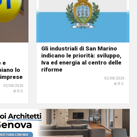
Gli industriali di San Marino
indicano le priorità: sviluppo,
Iva ed energia al centro delle
e e
riforme
biano lo
 imprese
02/08/2026
di R.C.
02/08/2026
di R.S.