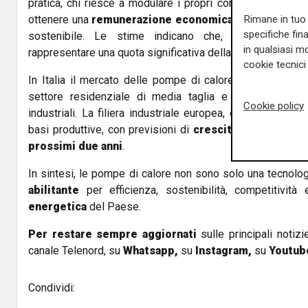
pratica, chi riesce a modulare i propri consumi in base 
Rimane in tuo 
ottenere una
remunerazione economica
, contribuendo 
specifiche fin
sostenibile. Le stime indicano che, a regime, qu
in qualsiasi mo
rappresentare una quota significativa della bolletta elettric
cookie tecnici 
In Italia il mercato delle pompe di calore cresce in mod
settore residenziale di media taglia e nella produzi
Cookie policy
industriali. La filiera industriale europea, e in particolare
basi produttive, con previsioni di
crescita degli invest
prossimi due anni
.
In sintesi, le pompe di calore non sono solo una tecnolo
abilitante
per efficienza, sostenibilità, competitivit
energetica
del Paese.
Per restare sempre aggiornati
sulle principali notizi
canale Telenord, su
Whatsapp,
su
Instagram
,
su
Youtub
Condividi: