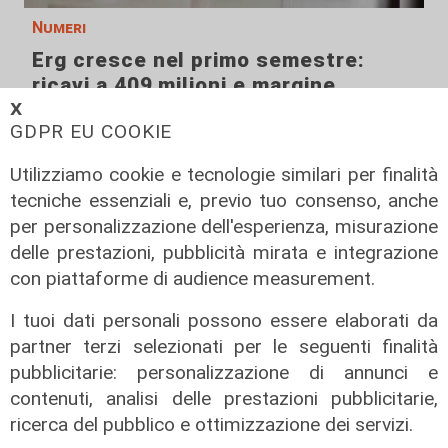
Numeri
Erg cresce nel primo semestre:
ricavi a 409 milioni e margine
operativo lordo in aumento del 9%
𝗫
GDPR EU COOKIE
31/07/2026
di R. Eco.
Utilizziamo cookie e tecnologie similari per finalità
tecniche essenziali e, previo tuo consenso, anche
per personalizzazione dell'esperienza, misurazione
delle prestazioni, pubblicità mirata e integrazione
con piattaforme di audience measurement.
I tuoi dati personali possono essere elaborati da
partner terzi selezionati per le seguenti finalità
pubblicitarie: personalizzazione di annunci e
contenuti, analisi delle prestazioni pubblicitarie,
ricerca del pubblico e ottimizzazione dei servizi.