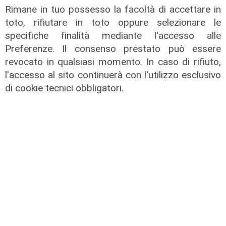
Rimane in tuo possesso la facoltà di accettare in
toto, rifiutare in toto oppure selezionare le
specifiche finalità mediante l'accesso alle
Preferenze. Il consenso prestato può essere
revocato in qualsiasi momento. In caso di rifiuto,
l'accesso al sito continuerà con l'utilizzo esclusivo
Assegnazione
di cookie tecnici obbligatori.
Tunnel subportuale, a Webuild il
maxi appalto da 803 milioni. Bucci:
"Passo che Genova attendeva da
decenni"
31/07/2026
di R.P.