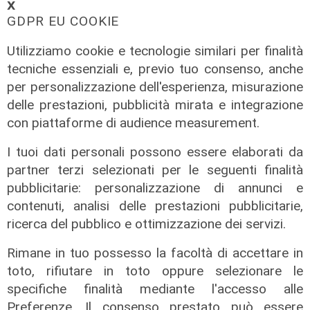
𝗫
GDPR EU COOKIE
Utilizziamo cookie e tecnologie similari per finalità
tecniche essenziali e, previo tuo consenso, anche
per personalizzazione dell'esperienza, misurazione
delle prestazioni, pubblicità mirata e integrazione
con piattaforme di audience measurement.
Nuova fase
I tuoi dati personali possono essere elaborati da
BRT Bari, avanzano i lavori della
partner terzi selezionati per le seguenti finalità
linea Lilla: nuovi cantieri tra via
pubblicitarie: personalizzazione di annunci e
Cognetti e corso Cavour
contenuti, analisi delle prestazioni pubblicitarie,
ricerca del pubblico e ottimizzazione dei servizi.
28/07/2026
di Redazione
Rimane in tuo possesso la facoltà di accettare in
toto, rifiutare in toto oppure selezionare le
specifiche finalità mediante l'accesso alle
Preferenze. Il consenso prestato può essere