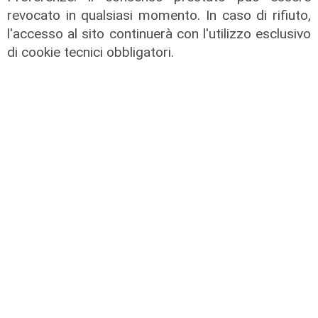
revocato in qualsiasi momento. In caso di rifiuto,
l'accesso al sito continuerà con l'utilizzo esclusivo
di cookie tecnici obbligatori.
La nomina
EAV, nuovo corso per la mobilità in
Campania: Pietro Diamantini
nominato Amministratore Unico
15/07/2026
di Redazione