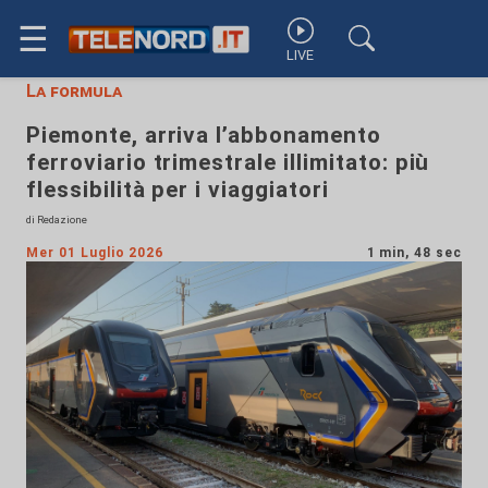
☰
LIVE
La formula
Piemonte, arriva l’abbonamento
ferroviario trimestrale illimitato: più
flessibilità per i viaggiatori
di Redazione
Mer 01 Luglio 2026
1 min, 48 sec