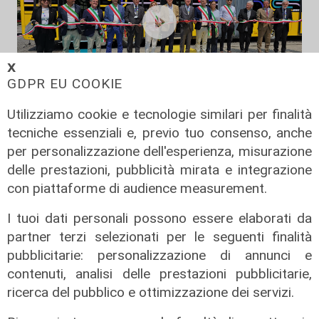
𝗫
GDPR EU COOKIE
Utilizziamo cookie e tecnologie similari per finalità
La novità
tecniche essenziali e, previo tuo consenso, anche
Inaugurato il nuovo sistema e-BRT
per personalizzazione dell'esperienza, misurazione
Bergamo–Dalmine–Verdellino: dal 3
delle prestazioni, pubblicità mirata e integrazione
agosto al via il servizio del primo
con piattaforme di audience measurement.
“tram su gomma” della Lombardia
30/07/2026
I tuoi dati personali possono essere elaborati da
di Luca Pandimiglio
partner terzi selezionati per le seguenti finalità
pubblicitarie: personalizzazione di annunci e
contenuti, analisi delle prestazioni pubblicitarie,
ricerca del pubblico e ottimizzazione dei servizi.