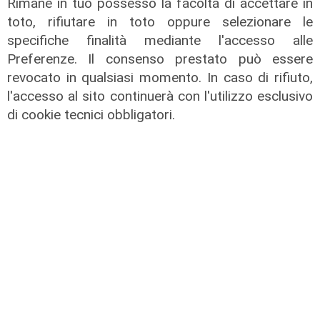
Rimane in tuo possesso la facoltà di accettare in
toto, rifiutare in toto oppure selezionare le
specifiche finalità mediante l'accesso alle
Preferenze. Il consenso prestato può essere
revocato in qualsiasi momento. In caso di rifiuto,
l'accesso al sito continuerà con l'utilizzo esclusivo
Nuova fase
di cookie tecnici obbligatori.
BRT Bari, avanzano i lavori della
linea Lilla: nuovi cantieri tra via
Cognetti e corso Cavour
28/07/2026
di Redazione