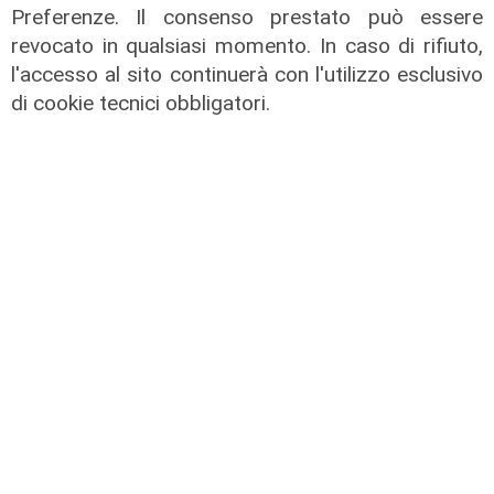
Preferenze. Il consenso prestato può essere
Il fatto
revocato in qualsiasi momento. In caso di rifiuto,
Cadono calcinacci dal viadotto della
l'accesso al sito continuerà con l'utilizzo esclusivo
A26, residente di Mele sporge
di cookie tecnici obbligatori.
denuncia
05/08/2026
di r.c.
Il caso