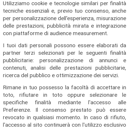
Utilizziamo cookie e tecnologie similari per finalità
tecniche essenziali e, previo tuo consenso, anche
per personalizzazione dell'esperienza, misurazione
delle prestazioni, pubblicità mirata e integrazione
con piattaforme di audience measurement.
I tuoi dati personali possono essere elaborati da
partner terzi selezionati per le seguenti finalità
pubblicitarie: personalizzazione di annunci e
contenuti, analisi delle prestazioni pubblicitarie,
ricerca del pubblico e ottimizzazione dei servizi.
Rimane in tuo possesso la facoltà di accettare in
toto, rifiutare in toto oppure selezionare le
Il fatto
specifiche finalità mediante l'accesso alle
Cadono calcinacci dal viadotto della
Preferenze. Il consenso prestato può essere
A26, residente di Mele sporge
revocato in qualsiasi momento. In caso di rifiuto,
denuncia
l'accesso al sito continuerà con l'utilizzo esclusivo
05/08/2026