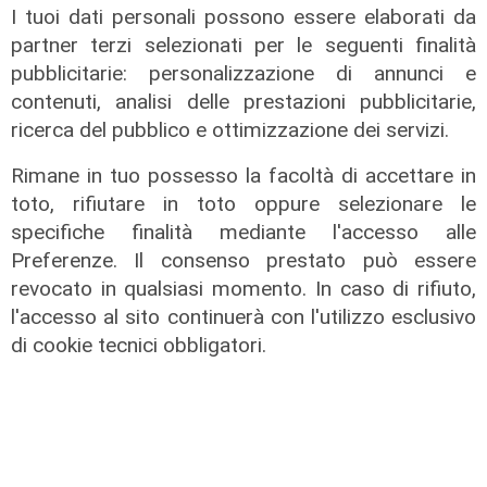
I tuoi dati personali possono essere elaborati da
Programma
partner terzi selezionati per le seguenti finalità
Genova si prepara all'autunno: oltre
pubblicitarie: personalizzazione di annunci e
due milioni di euro per la pulizia di
contenuti, analisi delle prestazioni pubblicitarie,
rivi e torrenti
ricerca del pubblico e ottimizzazione dei servizi.
07/08/2026
di r.c.
Rimane in tuo possesso la facoltà di accettare in
toto, rifiutare in toto oppure selezionare le
specifiche finalità mediante l'accesso alle
Preferenze. Il consenso prestato può essere
revocato in qualsiasi momento. In caso di rifiuto,
l'accesso al sito continuerà con l'utilizzo esclusivo
di cookie tecnici obbligatori.
La posizione