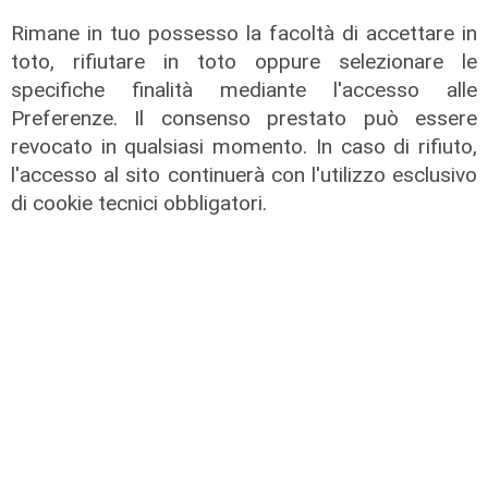
Verso gli Europei
Rimane in tuo possesso la facoltà di accettare in
Euro 2032, ora è ufficiale: fra i 16
toto, rifiutare in toto oppure selezionare le
stadi candidati c'è anche il 'Ferraris'
specifiche finalità mediante l'accesso alle
di Genova
Preferenze. Il consenso prestato può essere
04/08/2026
revocato in qualsiasi momento. In caso di rifiuto,
di Redazione Sport
l'accesso al sito continuerà con l'utilizzo esclusivo
di cookie tecnici obbligatori.