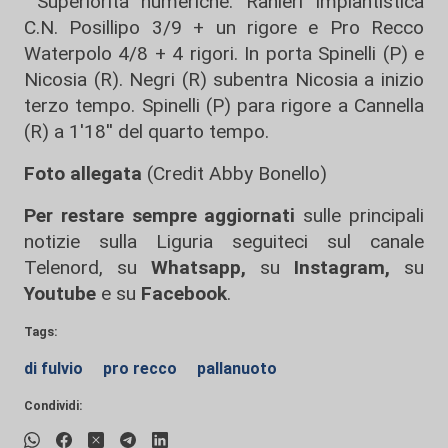
Superiorità numeriche: Ranieri Impiantistica
C.N. Posillipo 3/9 + un rigore e Pro Recco
Waterpolo 4/8 + 4 rigori. In porta Spinelli (P) e
Nicosia (R). Negri (R) subentra Nicosia a inizio
terzo tempo. Spinelli (P) para rigore a Cannella
(R) a 1'18'' del quarto tempo.
Foto allegata
(Credit Abby Bonello)
Per restare sempre aggiornati
sulle principali
notizie sulla Liguria seguiteci sul canale
Telenord, su
Whatsapp,
su
Instagram
,
su
Youtube
e su
Facebook
.
Tags:
di fulvio
pro recco
pallanuoto
Condividi: