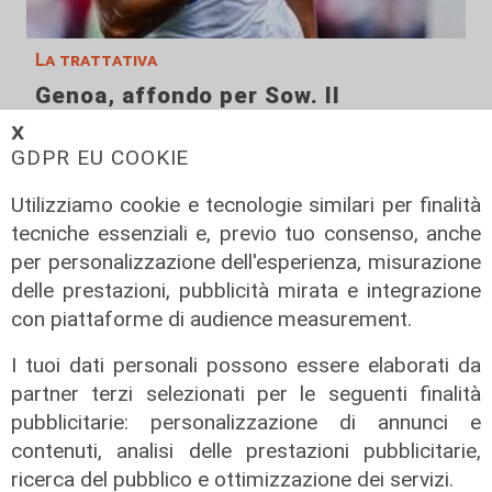
La trattativa
Genoa, affondo per Sow. Il
centrocampista svizzero è
𝗫
vicinissimo
GDPR EU COOKIE
04/08/2026
Utilizziamo cookie e tecnologie similari per finalità
di Claudio Baffico
tecniche essenziali e, previo tuo consenso, anche
per personalizzazione dell'esperienza, misurazione
delle prestazioni, pubblicità mirata e integrazione
con piattaforme di audience measurement.
I tuoi dati personali possono essere elaborati da
partner terzi selezionati per le seguenti finalità
pubblicitarie: personalizzazione di annunci e
contenuti, analisi delle prestazioni pubblicitarie,
ricerca del pubblico e ottimizzazione dei servizi.