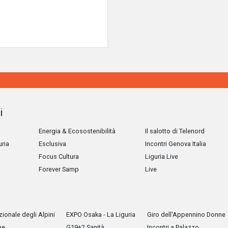
i
Energia & Ecosostenibilità
Il salotto di Telenord
uria
Esclusiva
Incontri Genova Italia
Focus Cultura
Liguria Live
Forever Samp
Live
ionale degli Alpini
EXPO Osaka - La Liguria
Giro dell'Appennino Donne
he
G19+2 Sanità
Incontri a Palazzo