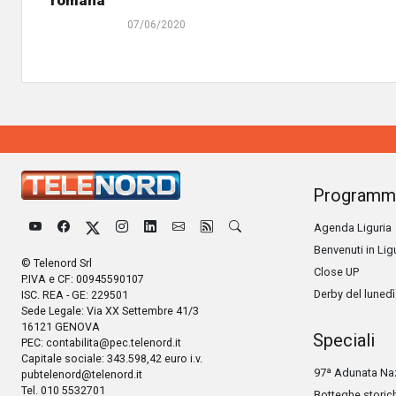
07/06/2020
Programm
Agenda Liguria
Benvenuti in Lig
© Telenord Srl
Close UP
P.IVA e CF: 00945590107
Derby del lunedì
ISC. REA - GE: 229501
Sede Legale: Via XX Settembre 41/3
16121 GENOVA
Speciali
PEC:
contabilita@pec.telenord.it
Capitale sociale: 343.598,42 euro i.v.
97ª Adunata Naz
pubtelenord@telenord.it
Tel. 010 5532701
Botteghe storic