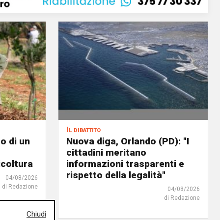
Il dibattito
o di un
Nuova diga, Orlando (PD): "I
cittadini meritano
icoltura
informazioni trasparenti e
rispetto della legalità"
04/08/2026
di Redazione
04/08/2026
di Redazione
Chiudi