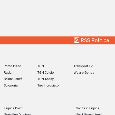
RSS Politica
Primo Piano
TGN
Transport TV
Radar
TGN Calcio
We are Genoa
Salute Sanità
TGN Today
Scignoria!
Tiro Incrociato
Liguria Point
Sanità in Liguria
Portofino D'autore
Sea&Green Liguria