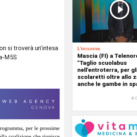
non si troverà un’intesa
L'esclusiva
Mascia (FI) a Telenor
ra-M5S
"Taglio scuolabus
nell'entroterra, per gl
scolaretti oltre allo z
anche le gambe in spa
di 
 programma, per le prossime
alla coalizione che riunisce