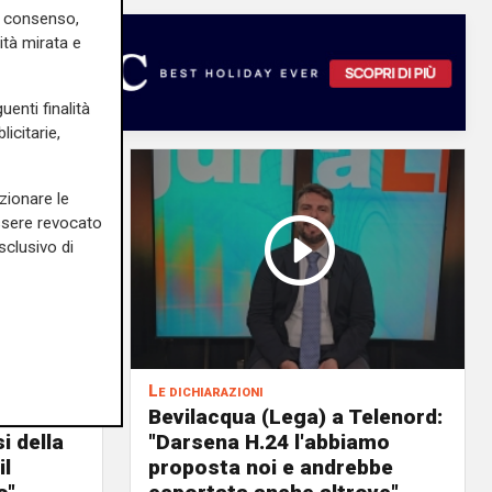
uo consenso,
ità mirata e
uenti finalità
icitarie,
zionare le
essere revocato
sclusivo di
Le dichiarazioni
ochi
Bevilacqua (Lega) a Telenord:
i della
"Darsena H.24 l'abbiamo
il
proposta noi e andrebbe