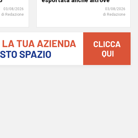
o"
esportata anche altrove"
03/08/2026
03/08/2026
di Redazione
di Redazione