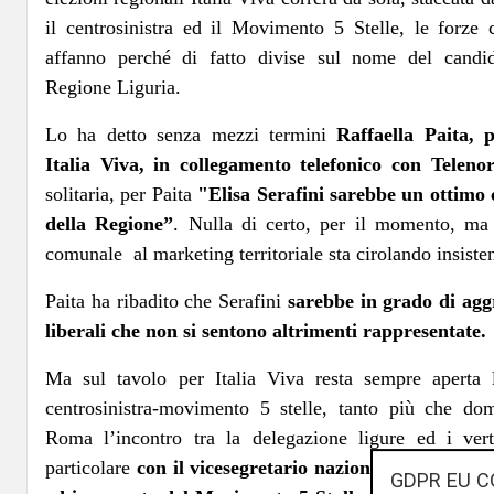
il centrosinistra ed il Movimento 5 Stelle, le forze
affanno perché di fatto divise sul nome del candid
Regione Liguria.
Lo ha detto senza mezzi termini
Raffaella Paita, 
Italia Viva, in collegamento telefonico con Telenor
solitaria, per Paita
"Elisa Serafini sarebbe un ottimo 
della Regione”
. Nulla di certo, per il momento, ma 
comunale al marketing territoriale sta cirolando insiste
Paita ha ribadito che Serafini
sarebbe in grado di agg
liberali che non si sentono altrimenti rappresentate.
Ma sul tavolo per Italia Viva resta sempre aperta l
centrosinistra-movimento 5 stelle, tanto più che do
Roma l’incontro tra la delegazione ligure ed i verti
particolare
con il vicesegretario nazionale del Pd, l
GDPR EU C