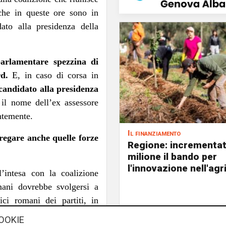
 che in queste ore sono in
ato alla presidenza della
parlamentare spezzina di
d.
E, in caso di corsa in
candidato alla presidenza
il nome dell’ex assessore
ntemente.
Il finanziamento
regare anche quelle forze
Regione: incrementat
milione il bando per
l'innovazione nell'agr
’intesa con la coalizione
mani dovrebbe svolgersi a
ci romani dei partiti, in
o spezzino Andrea Orlando
OOKIE