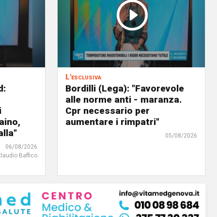
L'esclusiva
d:
Bordilli (Lega): "Favorevole
alle norme anti - maranza.
i
Cpr necessario per
aino,
aumentare i rimpatri"
lla"
05/08/2026
06/08/2026
Claudio Baffico