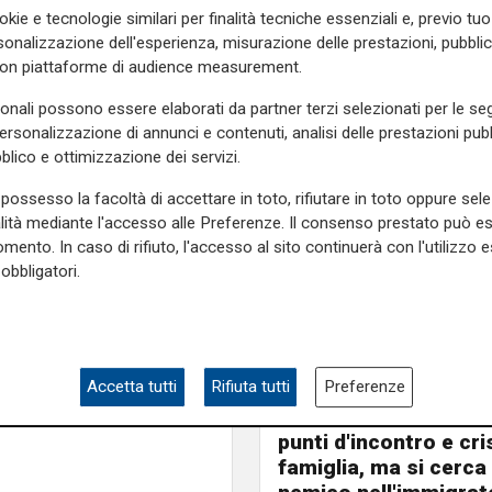
ll’incontro noi non siamo
okie e tecnologie similari per finalità tecniche essenziali e, previo t
e, insiste sulla necessità di
onalizzazione dell'esperienza, misurazione delle prestazioni, pubblic
vimento 5 Stelle su alcuni
con piattaforme di audience measurement.
lo sviluppo infrastrutturale
sonali possono essere elaborati da partner terzi selezionati per le seg
n è stata ancora pienamente
personalizzazione di annunci e contenuti, analisi delle prestazioni pubbl
blico e ottimizzazione dei servizi.
e sulla Liguria seguiteci sul
possesso la facoltà di accettare in toto, rifiutare in toto oppure sele
alità mediante l'accesso alle Preferenze. Il consenso prestato può 
e
e su
Facebook
.
mento. In caso di rifiuto, l'accesso al sito continuerà con l'utilizzo e
obbligatori.
Accetta tutti
Rifiuta tutti
Preferenze
L'analisi
Claudio Montaldo: "P
punti d'incontro e cris
famiglia, ma si cerca 