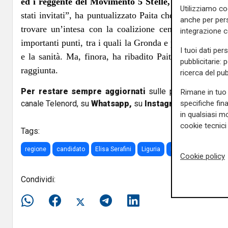
ed i reggente del Movimento 5 Stelle, Vito Crimi.
“A
Utilizziamo co
stati invitati”, ha puntualizzato Paita che, vertici a part
anche per pers
trovare un’intesa con la coalizione centrosinistra-Mo
integrazione 
importanti punti, tra i quali la Gronda e più in generale 
I tuoi dati per
e la sanità. Ma, finora, ha ribadito Paita, l’intesa no
pubblicitarie: 
raggiunta.
ricerca del pub
Per restare sempre aggiornati
sulle principali notizi
Rimane in tuo 
specifiche fin
canale Telenord, su
Whatsapp,
su
Instagram
,
su
Youtub
in qualsiasi mo
cookie tecnici 
Tags:
regione
candidato
Elisa Serafini
Liguria
Italia Viva
Cookie policy
Condividi: