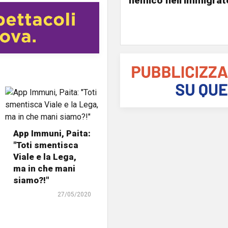
nemico nell'immigrat
App Immuni, Paita:
"Toti smentisca
Viale e la Lega,
ma in che mani
siamo?!"
27/05/2020