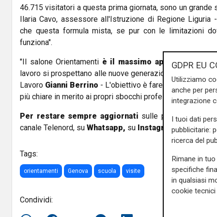
46.715 visitatori a questa prima giornata, sono un grande
Ilaria Cavo, assessore all'Istruzione di Regione Liguria
che questa formula mista, se pur con le limitazioni do
funziona".
"Il salone Orientamenti
è il massimo appuntamento in 
GDPR EU C
lavoro si prospettano alle nuove generazioni - ha sottolin
Utilizziamo co
Lavoro
Gianni Berrino
- L'obiettivo è fare in modo che i n
anche per pers
più chiare in merito ai propri sbocchi professionali".
integrazione 
Per restare sempre aggiornati
sulle principali notizi
I tuoi dati per
canale Telenord, su
Whatsapp,
su
Instagram
,
su
Youtub
pubblicitarie: 
ricerca del pub
Tags:
Rimane in tuo 
specifiche fin
orientamenti
Genova
scuola
visite
in qualsiasi mo
cookie tecnici 
Condividi: