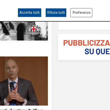
scherma ambasciatri
Made in Italy
Accetta tutti
Rifiuta tutti
Preferenze