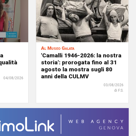
Al Museo Galata
ia
'Camalli 1946-2026: la nostra
qualità
storia': prorogata fino al 31
agosto la mostra sugli 80
anni della CULMV
04/08/2026
03/08/2026
di F.S.