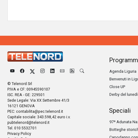
Programm
Agenda Liguria
Benvenuti in Lig
© Telenord Srl
Close UP
P.IVA e CF: 00945590107
Derby del lunedì
ISC. REA - GE: 229501
Sede Legale: Via XX Settembre 41/3
16121 GENOVA
Speciali
PEC:
contabilita@pec.telenord.it
Capitale sociale: 343.598,42 euro i.v.
97ª Adunata Naz
pubtelenord@telenord.it
Tel. 010 5532701
Botteghe storic
Privacy Policy
Capodanno con 