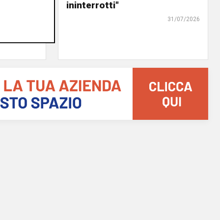
ce del
ininterrotti"
31/07/2026
31/07/2026
di R.C.