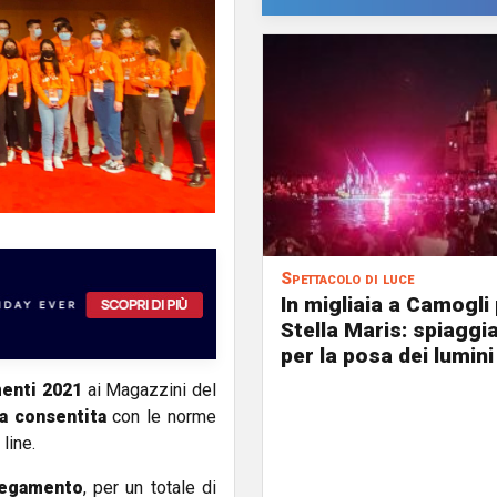
Spettacolo di luce
In migliaia a Camogli 
Stella Maris: spiaggi
per la posa dei lumini
menti 2021
ai Magazzini del
a consentita
con le norme
line.
llegamento
, per un totale di