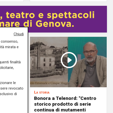
Chiudi
uo consenso,
ità mirata e
uenti finalità
icitarie,
zionare le
essere revocato
La storia
sclusivo di
ort che
Bonora a Telenord: "Centro
nel mondo:
storico prodotto di serie
oli alla
continua di mutamenti