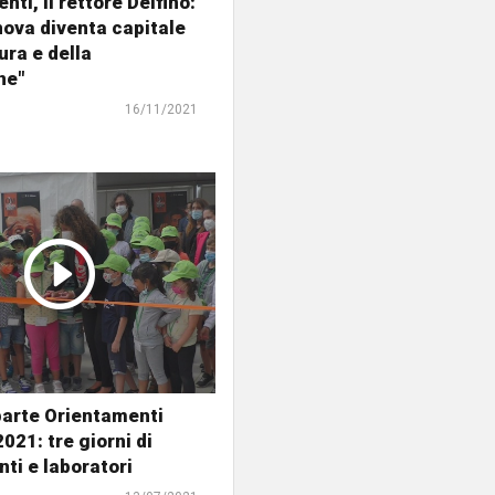
ti, il rettore Delfino:
ova diventa capitale
ura e della
ne"
16/11/2021
parte Orientamenti
21: tre giorni di
ti e laboratori