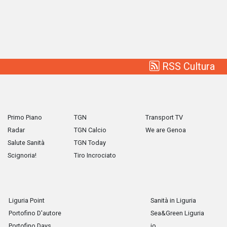
RSS Cultura
Primo Piano
TGN
Transport TV
Radar
TGN Calcio
We are Genoa
Salute Sanità
TGN Today
Scignoria!
Tiro Incrociato
Liguria Point
Sanità in Liguria
Portofino D'autore
Sea&Green Liguria
Portofino Days
io