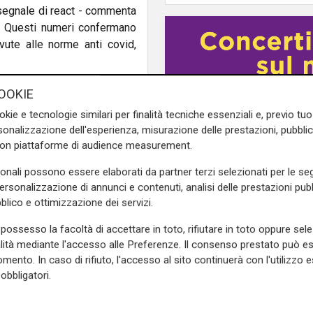
 segnale di react - commenta
 - Questi numeri confermano
vute alle norme anti covid,
Italia
in cui formazione e
OOKIE
eato l'assessore regionale al
okie e tecnologie similari per finalità tecniche essenziali e, previo t
ostri giovani abbiano le idee
onalizzazione dell'esperienza, misurazione delle prestazioni, pubblic
con piattaforme di audience measurement.
e sulla Liguria seguiteci sul
sonali possono essere elaborati da partner terzi selezionati per le seg
e
e su
Facebook
.
personalizzazione di annunci e contenuti, analisi delle prestazioni pubbl
blico e ottimizzazione dei servizi.
possesso la facoltà di accettare in toto, rifiutare in toto oppure sele
alità mediante l'accesso alle Preferenze. Il consenso prestato può 
Il programma
mento. In caso di rifiuto, l'accesso al sito continuerà con l'utilizzo e
Il MEI racconta lo sp
obbligatori.
ha unito gli italiani 
dal centenario del Nap