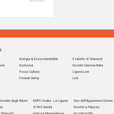
13/07/2021
i
Energia & Ecosostenibilità
Il salotto di Telenord
uria
Esclusiva
Incontri Genova Italia
Focus Cultura
Liguria Live
Forever Samp
Live
ionale degli Alpini
EXPO Osaka - La Liguria
Giro dell'Appennino Donne
he
G19+2 Sanità
Incontri a Palazzo
Telenord
Genova Meravigliosa
Incontri in Blu