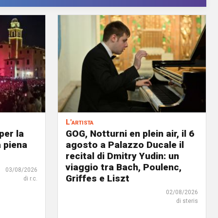
L'artista
per la
GOG, Notturni en plein air, il 6
a piena
agosto a Palazzo Ducale il
recital di Dmitry Yudin: un
viaggio tra Bach, Poulenc,
03/08/2026
Griffes e Liszt
di r.c.
02/08/2026
di steris