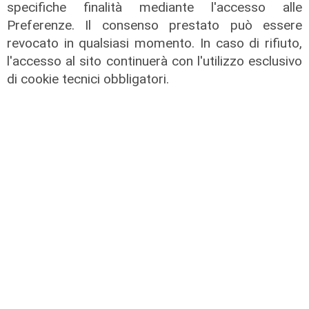
specifiche finalità mediante l'accesso alle
Preferenze. Il consenso prestato può essere
revocato in qualsiasi momento. In caso di rifiuto,
l'accesso al sito continuerà con l'utilizzo esclusivo
di cookie tecnici obbligatori.
il master
Assiterminal e ForMare il primo
Master per manager dei terminal
portuali in Italia
22/04/2026
di Redazione