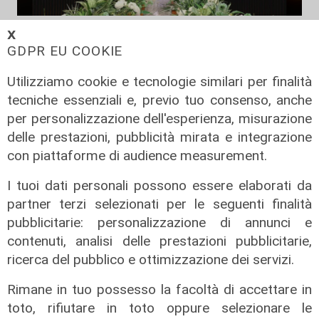
Il progetto
𝗫
GDPR EU COOKIE
Egitto, Alstom alla guida di un
consorzio firma contratti da 690
Utilizziamo cookie e tecnologie similari per finalità
milioni
tecniche essenziali e, previo tuo consenso, anche
18/06/2026
per personalizzazione dell'esperienza, misurazione
di Redazione
delle prestazioni, pubblicità mirata e integrazione
con piattaforme di audience measurement.
I tuoi dati personali possono essere elaborati da
partner terzi selezionati per le seguenti finalità
pubblicitarie: personalizzazione di annunci e
contenuti, analisi delle prestazioni pubblicitarie,
ricerca del pubblico e ottimizzazione dei servizi.
Rimane in tuo possesso la facoltà di accettare in
toto, rifiutare in toto oppure selezionare le