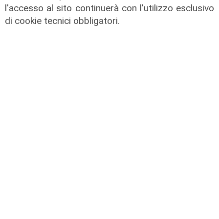
l'accesso al sito continuerà con l'utilizzo esclusivo
di cookie tecnici obbligatori.
L'impegno
Bassa Valbisagno riqualificata e
pulita: gli sforzi del presidente
Ivaldi
05/08/2026