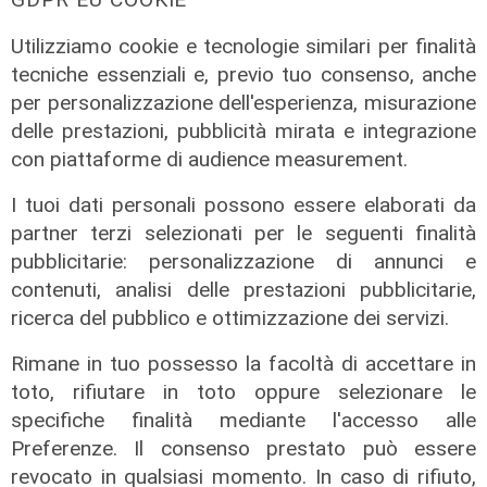
Utilizziamo cookie e tecnologie similari per finalità
tecniche essenziali e, previo tuo consenso, anche
per personalizzazione dell'esperienza, misurazione
delle prestazioni, pubblicità mirata e integrazione
con piattaforme di audience measurement.
I tuoi dati personali possono essere elaborati da
Le posizioni
partner terzi selezionati per le seguenti finalità
Barricate sulle linee extraurbane a
pubblicitarie: personalizzazione di annunci e
integrazione delle linee Amt
contenuti, analisi delle prestazioni pubblicitarie,
ricerca del pubblico e ottimizzazione dei servizi.
05/08/2026
Rimane in tuo possesso la facoltà di accettare in
toto, rifiutare in toto oppure selezionare le
specifiche finalità mediante l'accesso alle
Preferenze. Il consenso prestato può essere
revocato in qualsiasi momento. In caso di rifiuto,