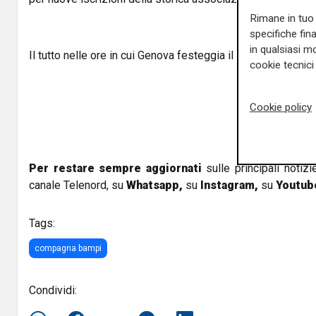
Rimane in tuo 
specifiche fin
in qualsiasi mo
Il tutto nelle ore in cui Genova festeggia il suo patrono,
Sa
cookie tecnici 
Cookie policy
Per restare sempre aggiornati
sulle principali notizi
canale Telenord, su
Whatsapp,
su
Instagram
,
su
Youtub
Tags:
compagna bampi
Condividi: