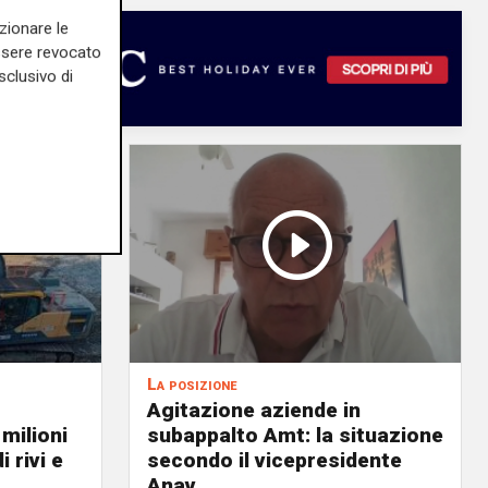
zionare le
essere revocato
sclusivo di
La posizione
Agitazione aziende in
 milioni
subappalto Amt: la situazione
i rivi e
secondo il vicepresidente
Anav