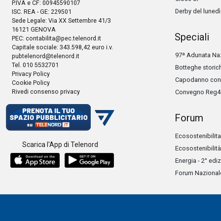
P.IVA e CF: 00945590107
Derby del lunedì
ISC. REA - GE: 229501
Sede Legale: Via XX Settembre 41/3
16121 GENOVA
Speciali
PEC:
contabilita@pec.telenord.it
Capitale sociale: 343.598,42 euro i.v.
97ª Adunata Naz
pubtelenord@telenord.it
Tel. 010 5532701
Botteghe storic
Privacy Policy
Capodanno con 
Cookie Policy
Rivedi consenso privacy
Convegno Reg4
Forum
Ecosostenibilita
Scarica l'App di Telenord
Ecosostenibilità
Energia - 2° edi
Forum Nazionale 