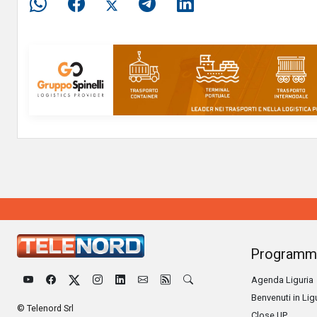
Programm
Agenda Liguria
Benvenuti in Lig
© Telenord Srl
Close UP