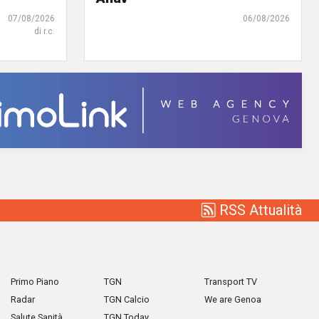
07/08/2026
06/08/2026
di r.c.
RSS Attualità
Primo Piano
TGN
Transport TV
Radar
TGN Calcio
We are Genoa
Salute Sanità
TGN Today