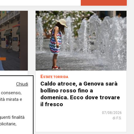
Estate torrida
o
Caldo atroce, a Genova sarà
Chiudi
bollino rosso fino a
uo consenso,
no, ma
domenica. Ecco dove trovare
ità mirata e
 chi
il fresco
07/08/2026
uenti finalità
di F.S.
07/08/2026
icitarie,