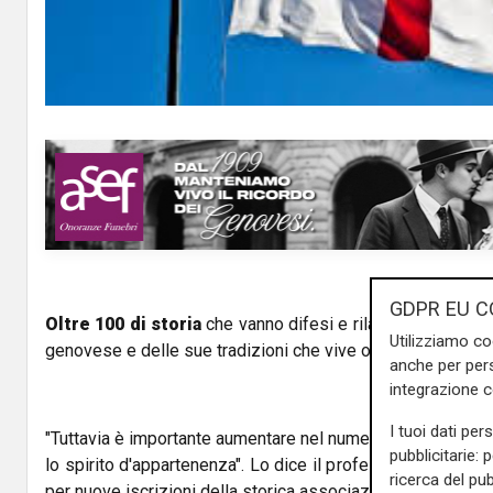
a
y
V
i
d
e
GDPR EU C
Oltre 100 di storia
che vanno difesi e rilanciati con un i
o
Utilizziamo co
genovese e delle sue tradizioni che vive ogni giorno grazie
anche per pers
integrazione 
I tuoi dati per
"Tuttavia è importante aumentare nel numero, non per una
pubblicitarie: 
lo spirito d'appartenenza". Lo dice il professor Franco Ba
ricerca del pub
per nuove iscrizioni della storica associazione
A Compag