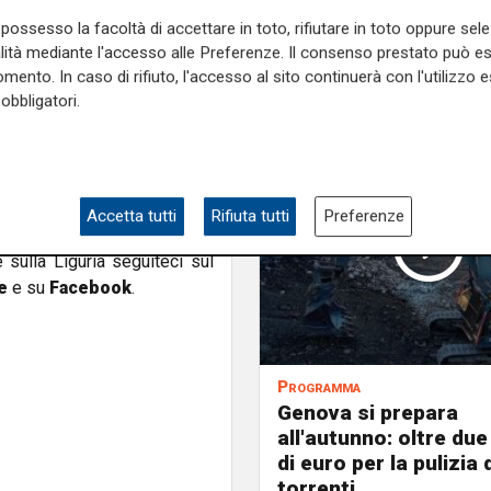
possesso la facoltà di accettare in toto, rifiutare in toto oppure sele
alità mediante l'accesso alle Preferenze. Il consenso prestato può 
mento. In caso di rifiuto, l'accesso al sito continuerà con l'utilizzo e
n Giovanni Battist
a.
obbligatori.
Accetta tutti
Rifiuta tutti
Preferenze
e sulla Liguria seguiteci sul
e
e su
Facebook
.
Programma
Genova si prepara
all'autunno: oltre due
di euro per la pulizia d
torrenti