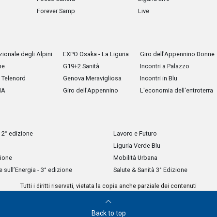
Forever Samp
Live
ionale degli Alpini
EXPO Osaka - La Liguria
Giro dell'Appennino Donne
he
G19+2 Sanità
Incontri a Palazzo
Telenord
Genova Meravigliosa
Incontri in Blu
IA
Giro dell'Appennino
L'economia dell'entroterra
 2° edizione
Lavoro e Futuro
Liguria Verde Blu
zione
Mobilità Urbana
sull’Energia - 3° edizione
Salute & Sanità 3° Edizione
Tutti i diritti riservati, vietata la copia anche parziale dei contenuti
Back to top