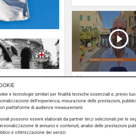
L'intervista
Pres. Ceraudo (Medi
OOKIE
mpegno in favore della lingua
Ponente): "Non
okie e tecnologie similari per finalità tecniche essenziali e, previo t
 all'impegno dei volontari.
demonizziamo nessu
onalizzazione dell'esperienza, misurazione delle prestazioni, pubblic
tolleranza zero verso
con piattaforme di audience measurement.
porta degrado"
sonali possono essere elaborati da partner terzi selezionati per le seg
 questione economica ma per
personalizzazione di annunci e contenuti, analisi delle prestazioni pubbl
mpi nel lanciare la campagna
blico e ottimizzazione dei servizi.
na.