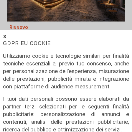
Rinnovo
"Non siamo solo organizzatori di
𝗫
GDPR EU COOKIE
eventi": i CIV di Genova chiedono
più spazio nelle scelte per la città
Utilizziamo cookie e tecnologie similari per finalità
06/08/2026
tecniche essenziali e, previo tuo consenso, anche
di F.S.
per personalizzazione dell'esperienza, misurazione
delle prestazioni, pubblicità mirata e integrazione
con piattaforme di audience measurement.
I tuoi dati personali possono essere elaborati da
partner terzi selezionati per le seguenti finalità
pubblicitarie: personalizzazione di annunci e
contenuti, analisi delle prestazioni pubblicitarie,
ricerca del pubblico e ottimizzazione dei servizi.