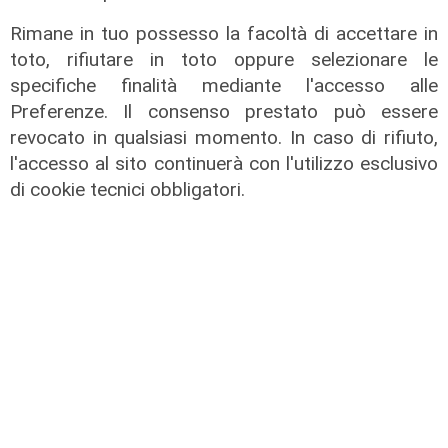
Rimane in tuo possesso la facoltà di accettare in
toto, rifiutare in toto oppure selezionare le
Afa
specifiche finalità mediante l'accesso alle
Caldo in Liguria, bollino rosso anche
Preferenze. Il consenso prestato può essere
sabato: settimo giorno consecutivo
revocato in qualsiasi momento. In caso di rifiuto,
l'accesso al sito continuerà con l'utilizzo esclusivo
06/08/2026
di F.S.
di cookie tecnici obbligatori.