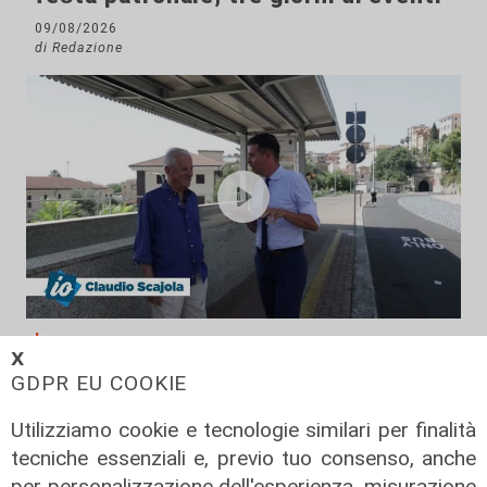
09/08/2026
di Redazione
Il rapporto
𝗫
Scajola: "Io e Bucci? Al governatore
GDPR EU COOKIE
ho promesso che gli sarei stato
sempre vicino. Con il mio consiglio"
Utilizziamo cookie e tecnologie similari per finalità
tecniche essenziali e, previo tuo consenso, anche
09/08/2026
di Redazione
per personalizzazione dell'esperienza, misurazione