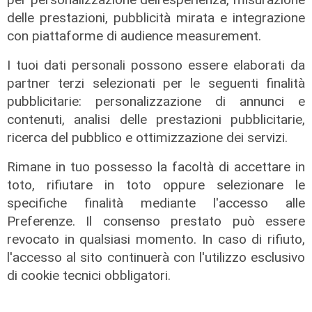
delle prestazioni, pubblicità mirata e integrazione
con piattaforme di audience measurement.
I tuoi dati personali possono essere elaborati da
partner terzi selezionati per le seguenti finalità
pubblicitarie: personalizzazione di annunci e
contenuti, analisi delle prestazioni pubblicitarie,
ricerca del pubblico e ottimizzazione dei servizi.
Rimane in tuo possesso la facoltà di accettare in
toto, rifiutare in toto oppure selezionare le
Le dichiarazioni
specifiche finalità mediante l'accesso alle
Sicurezza a Genova: il SIAP auspica
Preferenze. Il consenso prestato può essere
che l’incontro tra il Ministro
revocato in qualsiasi momento. In caso di rifiuto,
Piantedosi e la Sindaca Salis riporti
l'accesso al sito continuerà con l'utilizzo esclusivo
il tema nell’alveo corretto dei Patti
di cookie tecnici obbligatori.
per la
08/08/2026
di Redazione