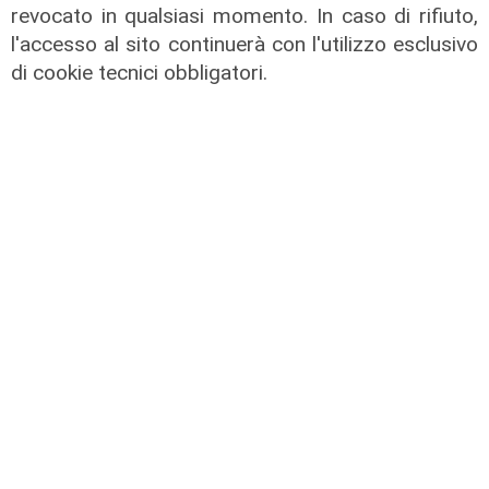
revocato in qualsiasi momento. In caso di rifiuto,
l'accesso al sito continuerà con l'utilizzo esclusivo
di cookie tecnici obbligatori.
Numeri
Erg cresce nel primo semestre:
ricavi a 409 milioni e margine
operativo lordo in aumento del 9%
31/07/2026
di R. Eco.