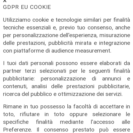
𝗫
GDPR EU COOKIE
Utilizziamo cookie e tecnologie similari per finalità
tecniche essenziali e, previo tuo consenso, anche
per personalizzazione dell'esperienza, misurazione
delle prestazioni, pubblicità mirata e integrazione
con piattaforme di audience measurement.
I tuoi dati personali possono essere elaborati da
partner terzi selezionati per le seguenti finalità
Numeri
pubblicitarie: personalizzazione di annunci e
Genova Industrie Navali: 22 milioni
contenuti, analisi delle prestazioni pubblicitarie,
di utile, riconferma per Garrè
ricerca del pubblico e ottimizzazione dei servizi.
31/07/2026
di R.C.
Rimane in tuo possesso la facoltà di accettare in
toto, rifiutare in toto oppure selezionare le
specifiche finalità mediante l'accesso alle
Preferenze. Il consenso prestato può essere