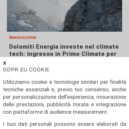
Innovazione
Dolomiti Energia investe nel climate
tech: ingresso in Primo Climate per
accelerare la transizione
𝗫
energetica
GDPR EU COOKIE
02/08/2026
Utilizziamo cookie e tecnologie similari per finalità
di R.S.
tecniche essenziali e, previo tuo consenso, anche
per personalizzazione dell'esperienza, misurazione
delle prestazioni, pubblicità mirata e integrazione
con piattaforme di audience measurement.
I tuoi dati personali possono essere elaborati da