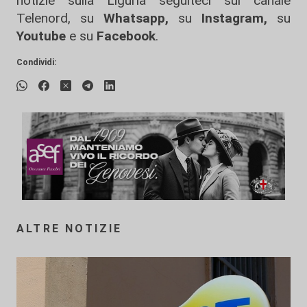
notizie sulla Liguria seguiteci sul canale
Telenord, su
Whatsapp,
su
Instagram
,
su
Youtube
e su
Facebook
.
Condividi:
ALTRE NOTIZIE