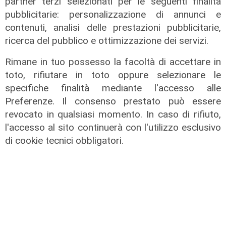
partner terzi selezionati per le seguenti finalità
nostro tempo con umiltà, coraggio e visione.
pubblicitarie: personalizzazione di annunci e
Indimenticabile la sua visita a Genova, dove la sua
contenuti, analisi delle prestazioni pubblicitarie,
presenza ha lasciato un'impronta profonda nei cuori di
ricerca del pubblico e ottimizzazione dei servizi.
molti. Piangono i credenti, i non credenti, e tutti coloro
che hanno visto in lui una guida morale e spirituale. La
Rimane in tuo possesso la facoltà di accettare in
sua eredità di compassione, dialogo e impegno per i più
toto, rifiutare in toto oppure selezionare le
deboli continuerà a ispirarci. Grazie, Papa Francesco. Il
specifiche finalità mediante l'accesso alle
tuo messaggio di speranza e amore rimarrà con noi".
Preferenze. Il consenso prestato può essere
Per restare sempre aggiornati
sulle principali
revocato in qualsiasi momento. In caso di rifiuto,
notizie sulla Liguria seguiteci sul canale
l'accesso al sito continuerà con l'utilizzo esclusivo
Telenord, su
Whatsapp,
su
Instagram
,
su
di cookie tecnici obbligatori.
Youtube
e su
Facebook
.
Tags:
salis
piciocchi
doldi
francesco
bergoglio
rosso
scajola
Condividi: