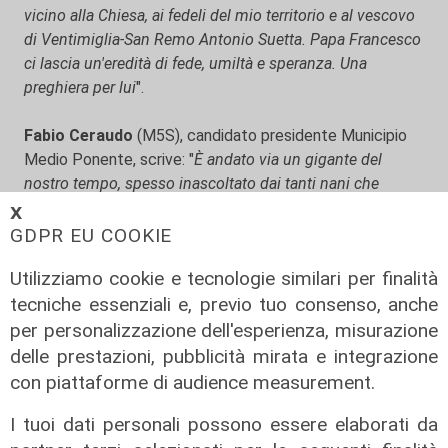
vicino alla Chiesa, ai fedeli del mio territorio e al vescovo
di Ventimiglia-San Remo Antonio Suetta. Papa Francesco
ci lascia un'eredità di fede, umiltà e speranza. Una
preghiera per lui
".
Fabio Ceraudo
(M5S), candidato presidente Municipio
Medio Ponente, scrive: "
È andato via un gigante del
nostro tempo, spesso inascoltato dai tanti nani che
governano questo povero mondo. Addio Francesco,
𝗫
porterò nel cuore il ricordo della tua visita nello
GDPR EU COOKIE
stabilimento Ilva per portare il tuo messaggio di speranza
Utilizziamo cookie e tecnologie similari per finalità
a noi lavoratori in uno dei tanti momenti difficili. Oggi ti
tecniche essenziali e, previo tuo consenso, anche
piangeranno i tanti cristiani, veri, e anche chi cristiano
non è, ma sapeva riconoscere nelle tue parole il vero
per personalizzazione dell'esperienza, misurazione
messaggio di amore universale. Riposa in pace
".
delle prestazioni, pubblicità mirata e integrazione
con piattaforme di audience measurement.
Armando Sanna
, capogruppo del Partito Democratico
I tuoi dati personali possono essere elaborati da
in Consiglio Regionale, scrive sui social:
"Oggi il mondo
perde non solo un Papa, ma un uomo che ha segnato il