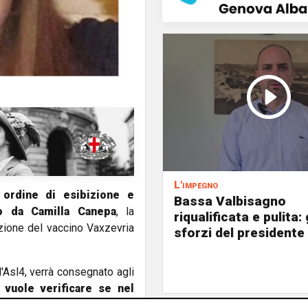
L'impegno
n
ordine di esibizione e
Bassa Valbisagno
to da Camilla Canepa
, la
riqualificata e pulita: 
zione del vaccino Vaxzevria
sforzi del presidente 
l'Asl4, verrà consegnato agli
 vuole verificare se nel
reditaria
citata anche nei