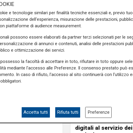
OOKIE
 di farmaci a base ormonale.
okie e tecnologie similari per finalità tecniche essenziali e, previo t
quisire per fare luce sulla
onalizzazione dell'esperienza, misurazione delle prestazioni, pubblic
itato tecnico scientifico
con piattaforme di audience measurement.
 con gli open day
. In quella
sonali possono essere elaborati da partner terzi selezionati per le seg
rganizzate iniziative quali i
personalizzazione di annunci e contenuti, analisi delle prestazioni pubbl
ici sottolineano anche che
blico e ottimizzazione dei servizi.
rabili e over 60 ancora non
.
possesso la facoltà di accettare in toto, rifiutare in toto oppure sele
alità mediante l'accesso alle Preferenze. Il consenso prestato può 
e sulla Liguria seguiteci sul
mento. In caso di rifiuto, l'accesso al sito continuerà con l'utilizzo e
e
e su
Facebook
.
obbligatori.
Pericolo digitale
stro
Truffe informatiche, 
Accetta tutti
Rifiuta tutti
Preferenze
in Liguria nel 2025: d
settembre ecco i tut
digitali al servizio dei