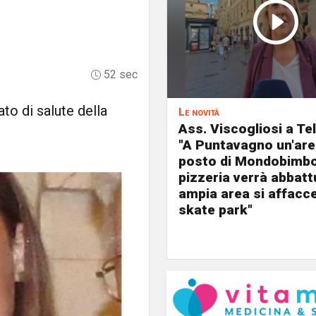
52 sec
to di salute della
Le novità
Ass. Viscogliosi a Te
"A Puntavagno un'area
posto di Mondobimbo
pizzeria verrà abbatt
ampia area si affacc
skate park"