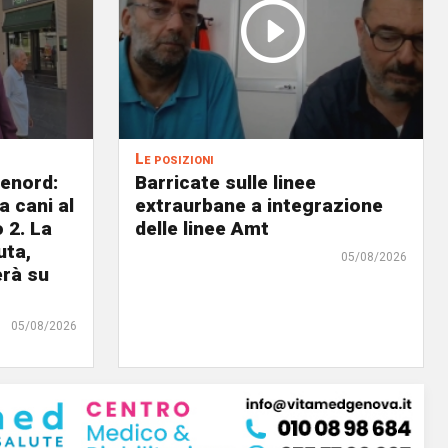
Le posizioni
lenord:
Barricate sulle linee
 cani al
extraurbane a integrazione
 2. La
delle linee Amt
uta,
05/08/2026
erà su
05/08/2026