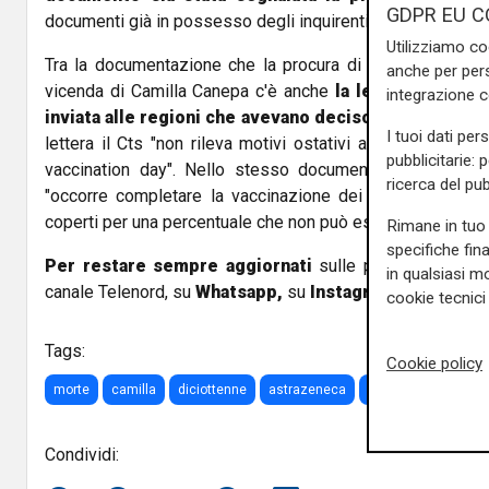
GDPR EU C
documenti già in possesso degli inquirenti o l'assunzione
Utilizziamo co
Tra la documentazione che la procura di Genova vuole ac
anche per pers
vicenda di Camilla Canepa c'è anche
la lettera del Com
integrazione 
inviata alle regioni che avevano deciso di procedere
I tuoi dati per
lettera il Cts "non rileva motivi ostativi a che vengano o
pubblicitarie: 
vaccination day". Nello stesso documento, però, i tecn
ricerca del pub
"occorre completare la vaccinazione dei soggetti vulne
coperti per una percentuale che non può essere trascurata"
Rimane in tuo 
specifiche fin
Per restare sempre aggiornati
sulle principali notizi
in qualsiasi mo
canale Telenord, su
Whatsapp,
su
Instagram
,
su
Youtub
cookie tecnici 
Tags:
Cookie policy
morte
camilla
diciottenne
astrazeneca
certificato
Seque
Condividi: