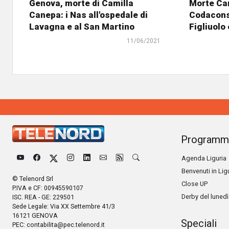
Genova, morte di Camilla
Morte Cam
Canepa: i Nas all'ospedale di
Codacons:
Lavagna e al San Martino
Figliuolo
11/06/2021
Programm
Agenda Liguria
Benvenuti in Lig
© Telenord Srl
Close UP
P.IVA e CF: 00945590107
Derby del lunedì
ISC. REA - GE: 229501
Sede Legale: Via XX Settembre 41/3
16121 GENOVA
Speciali
PEC:
contabilita@pec.telenord.it