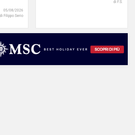
di F.S.
05/08/2026
di Filippo Serio