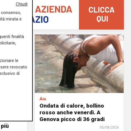
Chiudi
uo consenso,
ità mirata e
uenti finalità
icitarie,
zionare le
essere revocato
sclusivo di
Afa
935 casi
Ondata di calore, bollino
a
rosso anche venerdì. A
or
Genova picco di 36 gradi
 più
05/08/2026