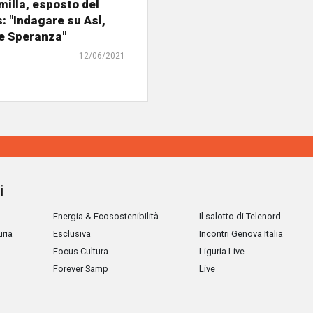
illa, esposto del
 "Indagare su Asl,
 e Speranza"
12/06/2021
i
Energia & Ecosostenibilità
Il salotto di Telenord
uria
Esclusiva
Incontri Genova Italia
Focus Cultura
Liguria Live
Forever Samp
Live