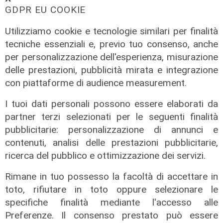
GDPR EU COOKIE
Utilizziamo cookie e tecnologie similari per finalità
tecniche essenziali e, previo tuo consenso, anche
Lo scenario
per personalizzazione dell'esperienza, misurazione
Energia, consumi in calo ma la
delle prestazioni, pubblicità mirata e integrazione
transizione italiana rallenta:
con piattaforme di audience measurement.
petrolio giù del 4%, elettricità ai
massimi da dieci anni
I tuoi dati personali possono essere elaborati da
partner terzi selezionati per le seguenti finalità
31/07/2026
di R.S.
pubblicitarie: personalizzazione di annunci e
contenuti, analisi delle prestazioni pubblicitarie,
ricerca del pubblico e ottimizzazione dei servizi.
Rimane in tuo possesso la facoltà di accettare in
toto, rifiutare in toto oppure selezionare le
specifiche finalità mediante l'accesso alle
Preferenze. Il consenso prestato può essere