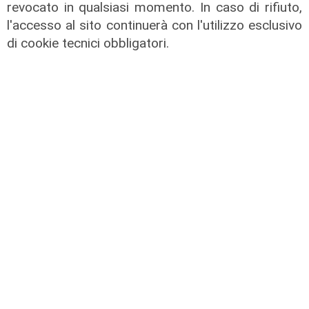
revocato in qualsiasi momento. In caso di rifiuto,
l'accesso al sito continuerà con l'utilizzo esclusivo
di cookie tecnici obbligatori.
Innovazione
Gigafactory di IA in Europa: fino a
30 miliardi di investimenti con un
occhio a energia e sostenibilità
31/07/2026
di R.P.