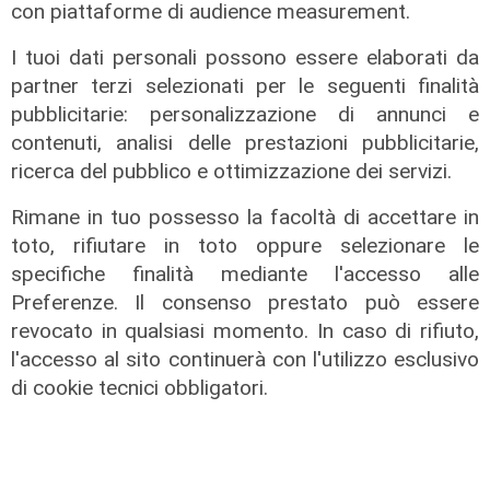
con piattaforme di audience measurement.
I tuoi dati personali possono essere elaborati da
partner terzi selezionati per le seguenti finalità
pubblicitarie: personalizzazione di annunci e
contenuti, analisi delle prestazioni pubblicitarie,
ricerca del pubblico e ottimizzazione dei servizi.
Rimane in tuo possesso la facoltà di accettare in
toto, rifiutare in toto oppure selezionare le
Il finanziamento
specifiche finalità mediante l'accesso alle
Regione: incrementato di un milione
Preferenze. Il consenso prestato può essere
il bando per l'innovazione
revocato in qualsiasi momento. In caso di rifiuto,
nell'agricoltura
l'accesso al sito continuerà con l'utilizzo esclusivo
di cookie tecnici obbligatori.
04/08/2026
di Redazione