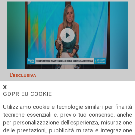
L'esclusiva
Bordilli (Lega): "Favorevole alle
𝗫
norme anti - maranza. Cpr
GDPR EU COOKIE
necessario per aumentare i
Utilizziamo cookie e tecnologie similari per finalità
rimpatri"
tecniche essenziali e, previo tuo consenso, anche
05/08/2026
per personalizzazione dell'esperienza, misurazione
delle prestazioni, pubblicità mirata e integrazione