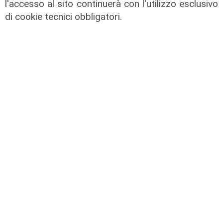
l'accesso al sito continuerà con l'utilizzo esclusivo
di cookie tecnici obbligatori.
Assegnazione
Tunnel subportuale, a Webuild il
maxi appalto da 803 milioni. Bucci:
"Passo che Genova attendeva da
decenni"
31/07/2026
di R.P.