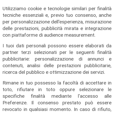
Utilizziamo cookie e tecnologie similari per finalità
tecniche essenziali e, previo tuo consenso, anche
per personalizzazione dell'esperienza, misurazione
Numeri
delle prestazioni, pubblicità mirata e integrazione
Erg cresce nel primo semestre:
con piattaforme di audience measurement.
ricavi a 409 milioni e margine
operativo lordo in aumento del 9%
I tuoi dati personali possono essere elaborati da
partner terzi selezionati per le seguenti finalità
31/07/2026
di R. Eco.
pubblicitarie: personalizzazione di annunci e
contenuti, analisi delle prestazioni pubblicitarie,
ricerca del pubblico e ottimizzazione dei servizi.
Rimane in tuo possesso la facoltà di accettare in
toto, rifiutare in toto oppure selezionare le
specifiche finalità mediante l'accesso alle
Preferenze. Il consenso prestato può essere
revocato in qualsiasi momento. In caso di rifiuto,