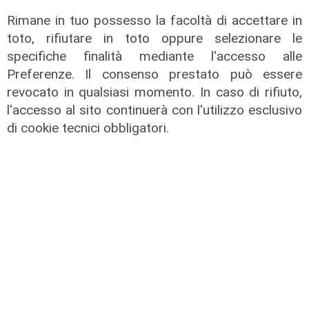
Rimane in tuo possesso la facoltà di accettare in
toto, rifiutare in toto oppure selezionare le
specifiche finalità mediante l'accesso alle
Preferenze. Il consenso prestato può essere
revocato in qualsiasi momento. In caso di rifiuto,
l'accesso al sito continuerà con l'utilizzo esclusivo
Assegnazione
di cookie tecnici obbligatori.
Tunnel subportuale, a Webuild il
maxi appalto da 803 milioni. Bucci:
"Passo che Genova attendeva da
decenni"
31/07/2026
di R.P.