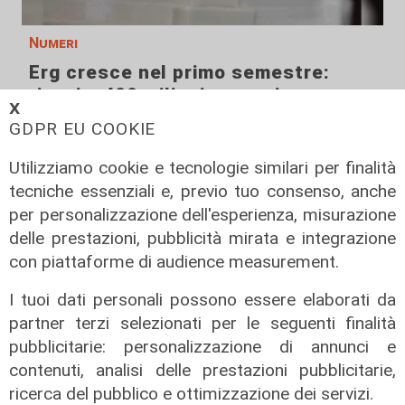
Numeri
Erg cresce nel primo semestre:
ricavi a 409 milioni e margine
𝗫
operativo lordo in aumento del 9%
GDPR EU COOKIE
31/07/2026
di R. Eco.
Utilizziamo cookie e tecnologie similari per finalità
tecniche essenziali e, previo tuo consenso, anche
per personalizzazione dell'esperienza, misurazione
delle prestazioni, pubblicità mirata e integrazione
con piattaforme di audience measurement.
I tuoi dati personali possono essere elaborati da
partner terzi selezionati per le seguenti finalità
pubblicitarie: personalizzazione di annunci e
contenuti, analisi delle prestazioni pubblicitarie,
ricerca del pubblico e ottimizzazione dei servizi.