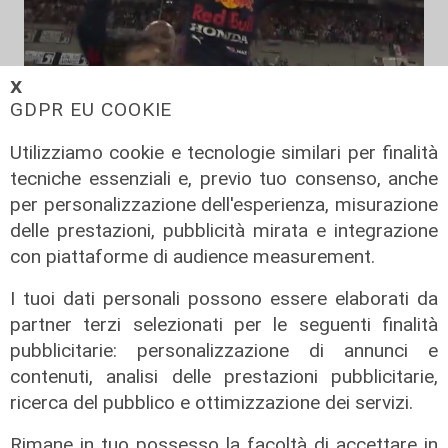
𝗫
GDPR EU COOKIE
GP Abu Dhabi
Utilizziamo cookie e tecnologie similari per finalità
Formula 1, Verstappen è campione
tecniche essenziali e, previo tuo consenso, anche
del mondo! Hamilton battuto
per personalizzazione dell'esperienza, misurazione
all'ultimo giro di una gara folle
delle prestazioni, pubblicità mirata e integrazione
12/12/2021
con piattaforme di audience measurement.
I tuoi dati personali possono essere elaborati da
partner terzi selezionati per le seguenti finalità
pubblicitarie: personalizzazione di annunci e
contenuti, analisi delle prestazioni pubblicitarie,
ricerca del pubblico e ottimizzazione dei servizi.
Rimane in tuo possesso la facoltà di accettare in