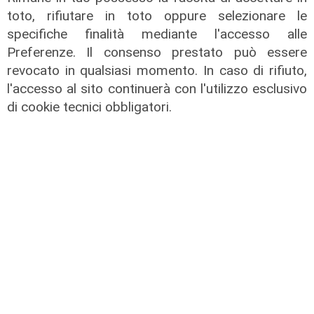
toto, rifiutare in toto oppure selezionare le
specifiche finalità mediante l'accesso alle
Preferenze. Il consenso prestato può essere
revocato in qualsiasi momento. In caso di rifiuto,
accordo
l'accesso al sito continuerà con l'utilizzo esclusivo
Da Ronco Scrivia alla Ferrari: la
di cookie tecnici obbligatori.
Racing Force fornirà i caschi ai
meccanici
07/12/2021
di Redazione