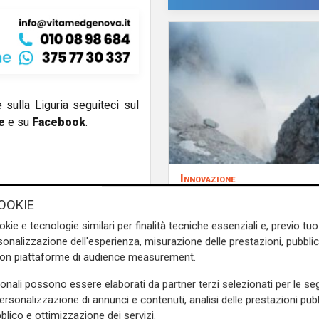
e sulla Liguria seguiteci sul
e
e su
Facebook
.
Innovazione
Dolomiti Energia inve
OOKIE
climate tech: ingress
okie e tecnologie similari per finalità tecniche essenziali e, previo t
Primo Climate per ac
onalizzazione dell'esperienza, misurazione delle prestazioni, pubblic
la transizione energe
con piattaforme di audience measurement.
sonali possono essere elaborati da partner terzi selezionati per le seg
personalizzazione di annunci e contenuti, analisi delle prestazioni pubbl
blico e ottimizzazione dei servizi.