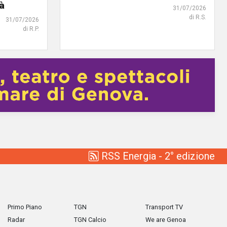
tà
31/07/2026
di R.S.
31/07/2026
di R.P.
RSS Energia - 2° edizione
Primo Piano
TGN
Transport TV
Radar
TGN Calcio
We are Genoa