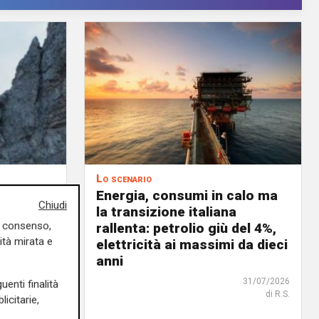
Lo scenario
ste nel
Energia, consumi in calo ma
Chiudi
o in
la transizione italiana
uo consenso,
celerare
rallenta: petrolio giù del 4%,
ità mirata e
tica
elettricità ai massimi da dieci
anni
02/08/2026
di R.S.
31/07/2026
uenti finalità
di R.S.
icitarie,