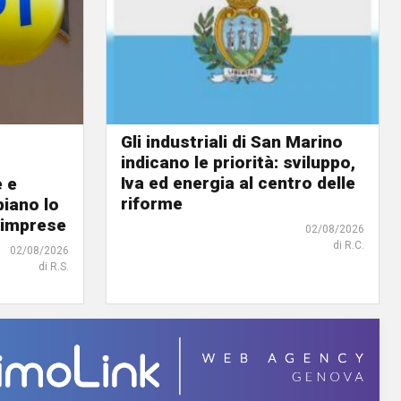
Gli industriali di San Marino
indicano le priorità: sviluppo,
Iva ed energia al centro delle
e e
riforme
biano lo
 imprese
02/08/2026
di R.C.
02/08/2026
di R.S.