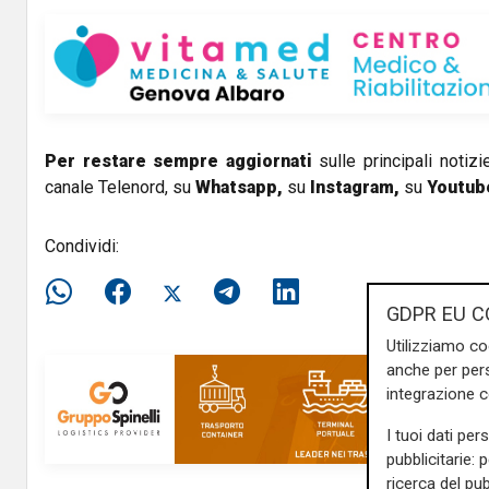
V
i
d
e
Per restare sempre aggiornati
sulle principali notizi
canale Telenord, su
Whatsapp,
su
Instagram
,
su
Youtub
o
Condividi:
GDPR EU C
Utilizziamo co
anche per pers
integrazione 
I tuoi dati per
pubblicitarie: 
ricerca del pub