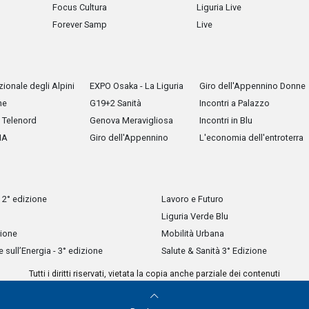
Focus Cultura
Liguria Live
Forever Samp
Live
ionale degli Alpini
EXPO Osaka - La Liguria
Giro dell'Appennino Donne
he
G19+2 Sanità
Incontri a Palazzo
Telenord
Genova Meravigliosa
Incontri in Blu
IA
Giro dell'Appennino
L'economia dell'entroterra
 2° edizione
Lavoro e Futuro
Liguria Verde Blu
zione
Mobilità Urbana
sull’Energia - 3° edizione
Salute & Sanità 3° Edizione
Tutti i diritti riservati, vietata la copia anche parziale dei contenuti