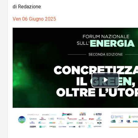
di Redazione
Ven 06 Giugno 2025
P
l
a
y