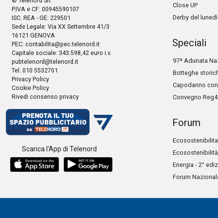
© Telenord Srl
Close UP
P.IVA e CF: 00945590107
Derby del lunedì
ISC. REA - GE: 229501
Sede Legale: Via XX Settembre 41/3
16121 GENOVA
Speciali
PEC:
contabilita@pec.telenord.it
Capitale sociale: 343.598,42 euro i.v.
97ª Adunata Naz
pubtelenord@telenord.it
Tel. 010 5532701
Botteghe storic
Privacy Policy
Capodanno con 
Cookie Policy
Rivedi consenso privacy
Convegno Reg4
Forum
Ecosostenibilita
Scarica l'App di Telenord
Ecosostenibilità
Energia - 2° edi
Forum Nazionale 