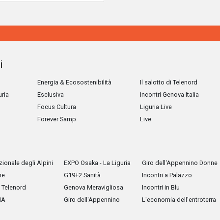
i
Energia & Ecosostenibilità
Il salotto di Telenord
uria
Esclusiva
Incontri Genova Italia
Focus Cultura
Liguria Live
Forever Samp
Live
ionale degli Alpini
EXPO Osaka - La Liguria
Giro dell'Appennino Donne
he
G19+2 Sanità
Incontri a Palazzo
Telenord
Genova Meravigliosa
Incontri in Blu
IA
Giro dell'Appennino
L'economia dell'entroterra