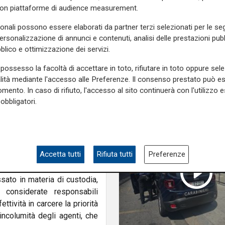
della strada arrestat
con piattaforme di audience measurement.
nsostenibili”.
Savona
sonali possono essere elaborati da partner terzi selezionati per le seg
a di riaprire in Liguria il
personalizzazione di annunci e contenuti, analisi delle prestazioni pubbl
tenziaria
, chiuso nel 2017,
blico e ottimizzazione dei servizi.
za logistica e gestionale dal
essario per sanare le gravi
possesso la facoltà di accettare in toto, rifiutare in toto oppure sele
ndacalista.
alità mediante l'accesso alle Preferenze. Il consenso prestato può 
mento. In caso di rifiuto, l'accesso al sito continuerà con l'utilizzo e
 il segretario generale del
obbligatori.
n attacco allo Stato”. Capece
timento dell’Amministrazione
rvono interventi urgenti e
rio. La Polizia Penitenziaria
Accetta tutti
Rifiuta tutti
Preferenze
sato in materia di custodia,
, considerate responsabili
fettività in carcere la priorità
incolumità degli agenti, che