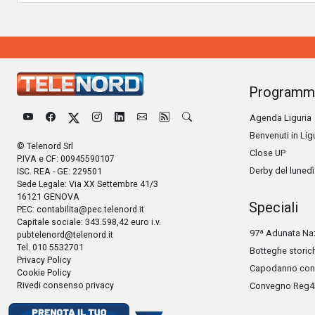
Programm
Agenda Liguria
Benvenuti in Lig
© Telenord Srl
Close UP
P.IVA e CF: 00945590107
Derby del lunedì
ISC. REA - GE: 229501
Sede Legale: Via XX Settembre 41/3
16121 GENOVA
Speciali
PEC:
contabilita@pec.telenord.it
Capitale sociale: 343.598,42 euro i.v.
97ª Adunata Naz
pubtelenord@telenord.it
Tel. 010 5532701
Botteghe storic
Privacy Policy
Capodanno con 
Cookie Policy
Rivedi consenso privacy
Convegno Reg4