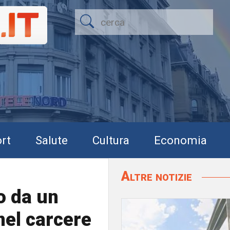
rt
Salute
Cultura
Economia
Altre notizie
to da un
nel carcere