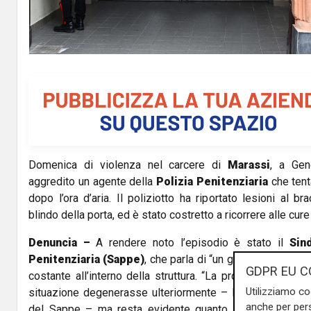
Domenica di violenza nel carcere di
Marassi
, a Gen
aggredito un agente della
Polizia Penitenziaria
che tenta
dopo l’ora d’aria. Il poliziotto ha riportato lesioni al br
blindo della porta, ed è stato costretto a ricorrere alle cur
Denuncia –
A rendere noto l’episodio è stato il
Sin
Penitenziaria (Sappe)
, che parla di “un grave episodio d
GDPR EU C
costante all’interno della struttura. “La professionalità d
Utilizziamo co
situazione degenerasse ulteriormente – ha dichiarato Vin
anche per pers
del Sappe – ma resta evidente quanto alta sia la tensio