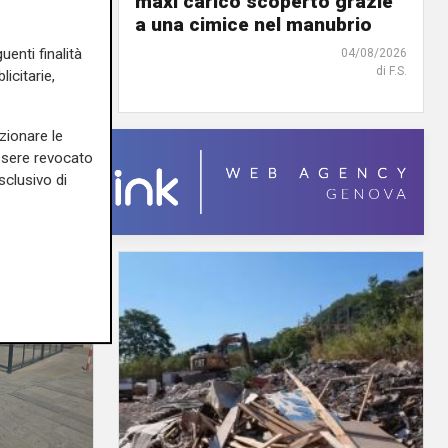
o a
maxi carico scoperto grazie
a una cimice nel manubrio
uenti finalità
05/08/2026
04/08/2026
di F.S.
di F.S.
icitarie,
zionare le
essere revocato
sclusivo di