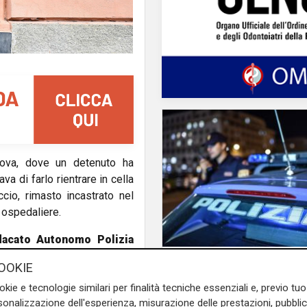
ova, dove un detenuto ha
va di farlo rientrare in cella
accio, rimasto incastrato nel
e ospedaliere.
dacato Autonomo Polizia
i violenza” e di una tensione
Pericolo
OOKIE
egli agenti ha evitato che la
Non si ferma all'alt e 
okie e tecnologie similari per finalità tecniche essenziali e, previo t
cenzo Tristaino, segretario
di investire poliziotto
onalizzazione dell'esperienza, misurazione delle prestazioni, pubblic
ne nelle carceri liguri. Le