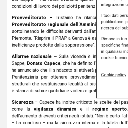
integrazione 
condizioni di lavoro dei poliziotti penitenziari sono ormai i
I tuoi dati per
Provveditorato –
Tristaino ha rilanciato la richiest
pubblicitarie: 
Provveditorato regionale dell’Amministrazione Peni
ricerca del pub
sottolineando le difficoltà derivanti dall’attuale dipenden
Piemonte. “Riaprire il PRAP a Genova è assolutamente nec
Rimane in tuo 
inefficienze prodotte dalla soppressione”, ha aggiunto il si
specifiche fin
in qualsiasi mo
Allarme nazionale –
Sulla vicenda è intervenuto anche
cookie tecnici 
Sappe,
Donato Capece
, che ha definito l’aggressione “u
ha annunciato che il sindacato si attiverà presso il Dipar
Cookie policy
Penitenziaria per ottenere provvedimenti concreti: “Se
strutturali che restituiscano legalità al sistema penitenzia
è stanca di subire quotidiane violenze gratuite”.
Sicurezza –
Capece ha inoltre criticato le scelte del pas
come la
vigilanza dinamica
e il
regime aperto
dell’aumento di eventi critici negli istituti. “Non è certo l’af
– ha concluso – ma la sicurezza interna e la tutela dell’