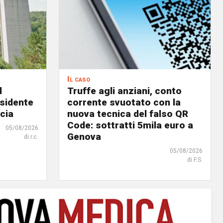
Il caso
l
Truffe agli anziani, conto
esidente
corrente svuotato con la
cia
nuova tecnica del falso QR
Code: sottratti 5mila euro a
05/08/2026
Genova
di r.c.
05/08/2026
di F.S.