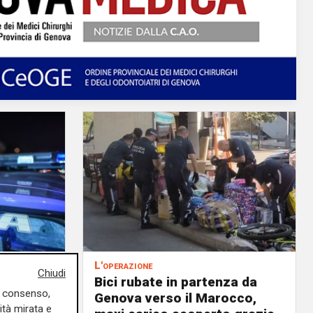
L'operazione
Chiudi
rischia
Bici rubate in partenza da
uo consenso,
, pirata
Genova verso il Marocco,
ità mirata e