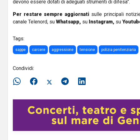
devono essere dotati di adeguati strumenti di difesa”.
Per restare sempre aggiornati
sulle principali notizi
canale Telenord, su
Whatsapp,
su
Instagram
,
su
Youtub
Tags:
sappe
carcere
aggressione
tensione
polizia penitenziaria
Condividi: