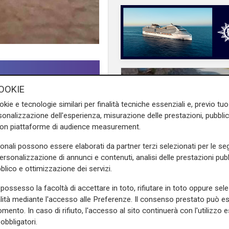
OOKIE
okie e tecnologie similari per finalità tecniche essenziali e, previo t
onalizzazione dell'esperienza, misurazione delle prestazioni, pubblic
ta mettendo in ginocchio la
con piattaforme di audience measurement.
attro dispersi
. Arriva dalla
sonali possono essere elaborati da partner terzi selezionati per le seg
idente
Giovanni Toti
.
personalizzazione di annunci e contenuti, analisi delle prestazioni pubbl
blico e ottimizzazione dei servizi.
 che arrivano dalle Marche,
Programma
ime, mentre continuano le
possesso la facoltà di accettare in toto, rifiutare in toto oppure sele
Genova si prepara
 profili social il presidente
alità mediante l'accesso alle Preferenze. Il consenso prestato può 
all'autunno: oltre due
omenti drammatici, è vicina
mento. In caso di rifiuto, l'accesso al sito continuerà con l'utilizzo e
di euro per la pulizia d
esco Acquaroli
,
siamo a
obbligatori.
torrenti