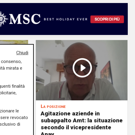
Chiudi
uo consenso,
ità mirata e
uenti finalità
icitarie,
La posizione
zionare le
Agitazione aziende in
essere revocato
 milioni
subappalto Amt: la situazione
sclusivo di
i rivi e
secondo il vicepresidente
Anav