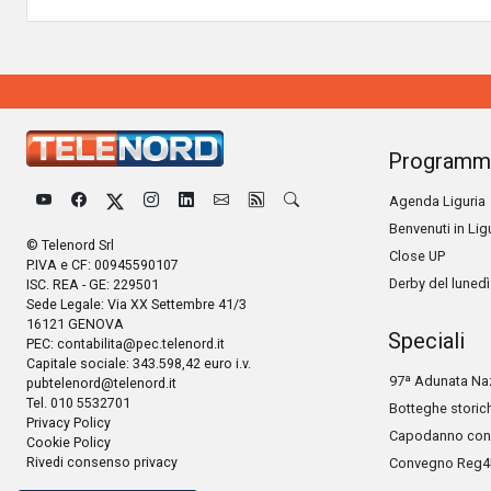
Programm
Agenda Liguria
Benvenuti in Lig
© Telenord Srl
Close UP
P.IVA e CF: 00945590107
Derby del lunedì
ISC. REA - GE: 229501
Sede Legale: Via XX Settembre 41/3
16121 GENOVA
Speciali
PEC:
contabilita@pec.telenord.it
Capitale sociale: 343.598,42 euro i.v.
97ª Adunata Naz
pubtelenord@telenord.it
Tel. 010 5532701
Botteghe storic
Privacy Policy
Capodanno con 
Cookie Policy
Rivedi consenso privacy
Convegno Reg4