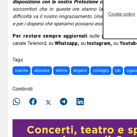
disposizione con la nostra Protezione civile
per dare tut
soccorritori che in queste ore stanno lavorando senza 
Cookie policy
difficoltà va il nostro ringraziamento. Una preghiera per le
e per i dispersi che speriamo possano essere messi in salv
Per restare sempre aggiornati
sulle principali notizi
canale Telenord, su
Whatsapp,
su
Instagram
,
su
Youtub
Tags:
marche
alluvione
vittime
dispersi
cordoglio
toti
Liguri
Condividi: