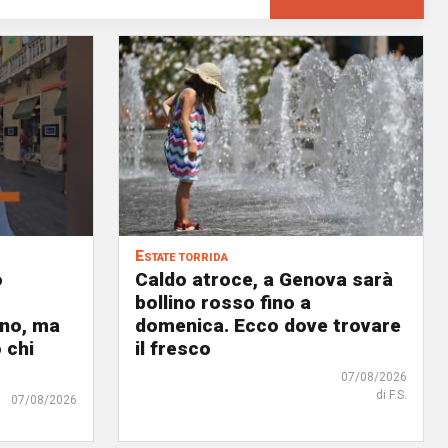
Estate torrida
o
Caldo atroce, a Genova sarà
bollino rosso fino a
no, ma
domenica. Ecco dove trovare
 chi
il fresco
07/08/2026
di F.S.
07/08/2026