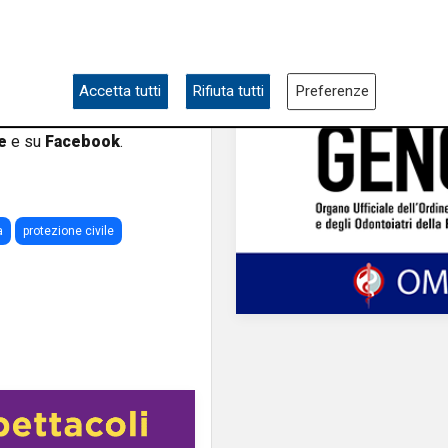
to il supporto possibile. Ai
sosta per aiutare chi è in
 vittime, per le loro famiglie
o al più presto"
.
Accetta tutti
Rifiuta tutti
Preferenze
e sulla Liguria seguiteci sul
e
e su
Facebook
.
a
protezione civile