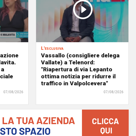
L'esclusiva
eazione
Vassallo (consigliere delega
avita.
Vallate) a Telenord:
 a
"Riapertura di via Lepanto
ciale
ottima notizia per ridurre il
traffico in Valpolcevera"
07/08/2026
07/08/2026