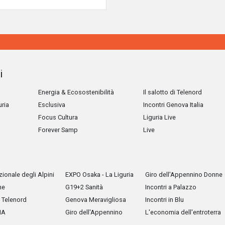
i
Energia & Ecosostenibilità
Il salotto di Telenord
uria
Esclusiva
Incontri Genova Italia
Focus Cultura
Liguria Live
Forever Samp
Live
ionale degli Alpini
EXPO Osaka - La Liguria
Giro dell'Appennino Donne
he
G19+2 Sanità
Incontri a Palazzo
Telenord
Genova Meravigliosa
Incontri in Blu
IA
Giro dell'Appennino
L'economia dell'entroterra