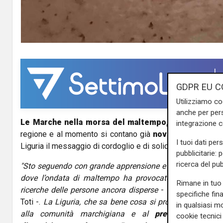
GDPR EU C
Utilizziamo co
anche per pers
Le Marche nella morsa del maltempo, un'alluvione
s
integrazione 
regione e al momento si contano già
nove vittime e qu
I tuoi dati per
Liguria il messaggio di cordoglio e di solidarietà del pres
pubblicitarie: 
ricerca del pub
"Sto seguendo con grande apprensione e dolore le notizie
dove l’ondata di maltempo ha provocato almeno 7 vitt
Rimane in tuo 
ricerche delle persone ancora disperse
- scrive sui propri
specifiche fin
Toti -.
La Liguria, che sa bene cosa si prova in questi m
in qualsiasi mo
alla comunità marchigiana e al
presidente Franc
cookie tecnici 