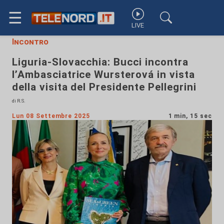
☰
LIVE
Incontro
Liguria-Slovacchia: Bucci incontra
l’Ambasciatrice Wursterová in vista
della visita del Presidente Pellegrini
di R.S.
Lun 08 Settembre 2025
1 min, 15 sec