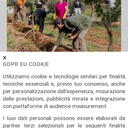
𝗫
GDPR EU COOKIE
Il finanziamento
Utilizziamo cookie e tecnologie similari per finalità
Regione: incrementato di un milione
tecniche essenziali e, previo tuo consenso, anche
il bando per l'innovazione
per personalizzazione dell'esperienza, misurazione
nell'agricoltura
delle prestazioni, pubblicità mirata e integrazione
04/08/2026
con piattaforme di audience measurement.
di Redazione
I tuoi dati personali possono essere elaborati da
partner terzi selezionati per le seguenti finalità