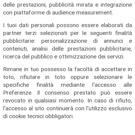
delle prestazioni, pubblicità mirata e integrazione
Trenord lancia Pay&Go: il biglietto
con piattaforme di audience measurement.
del treno si acquista con un
semplice tap
I tuoi dati personali possono essere elaborati da
15/07/2026
partner terzi selezionati per le seguenti finalità
di Redazione
pubblicitarie: personalizzazione di annunci e
contenuti, analisi delle prestazioni pubblicitarie,
ricerca del pubblico e ottimizzazione dei servizi.
Rimane in tuo possesso la facoltà di accettare in
toto, rifiutare in toto oppure selezionare le
specifiche finalità mediante l'accesso alle
Preferenze. Il consenso prestato può essere
revocato in qualsiasi momento. In caso di rifiuto,
l'accesso al sito continuerà con l'utilizzo esclusivo
di cookie tecnici obbligatori.