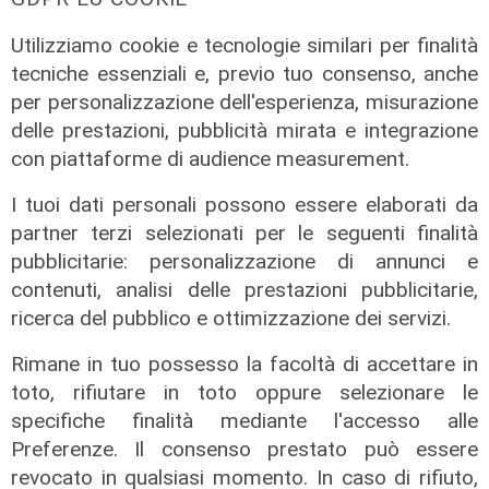
Il rapporto
Utilizziamo cookie e tecnologie similari per finalità
Scajola: "Io e Bucci? Al governatore
tecniche essenziali e, previo tuo consenso, anche
ho promesso che gli sarei stato
per personalizzazione dell'esperienza, misurazione
sempre vicino. Con il mio consiglio"
delle prestazioni, pubblicità mirata e integrazione
09/08/2026
con piattaforme di audience measurement.
di Redazione
I tuoi dati personali possono essere elaborati da
partner terzi selezionati per le seguenti finalità
pubblicitarie: personalizzazione di annunci e
contenuti, analisi delle prestazioni pubblicitarie,
ricerca del pubblico e ottimizzazione dei servizi.
Rimane in tuo possesso la facoltà di accettare in
toto, rifiutare in toto oppure selezionare le
specifiche finalità mediante l'accesso alle
Preferenze. Il consenso prestato può essere
Le dichiarazioni
revocato in qualsiasi momento. In caso di rifiuto,