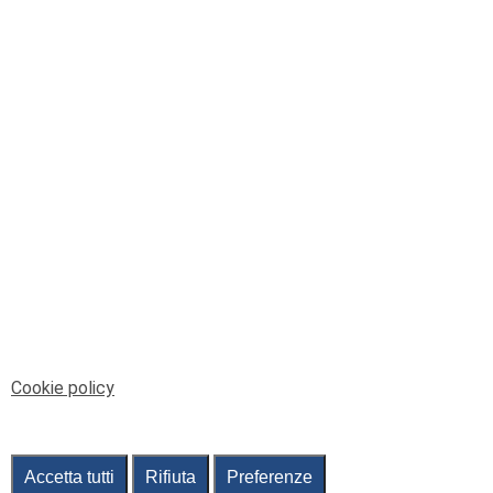
© Telenord Srl
P.IVA e CF: 00945590107 - ISC. REA - GE: 229501
Sede Legale: Via XX Settembre 41/3, 16121 GENOVA
PEC: contabilita@pec.telenord.it
Capitale sociale: 343.598,42 euro i.v.
Tutti i diritti riservati, vietata la copia anche parziale
dei contenuti
pubtelenord@telenord.it
Tel. 010 55 32 701
Informativa della privacy
|
Gestisci consenso
Cookie policy
Accetta tutti
Rifiuta
Preferenze