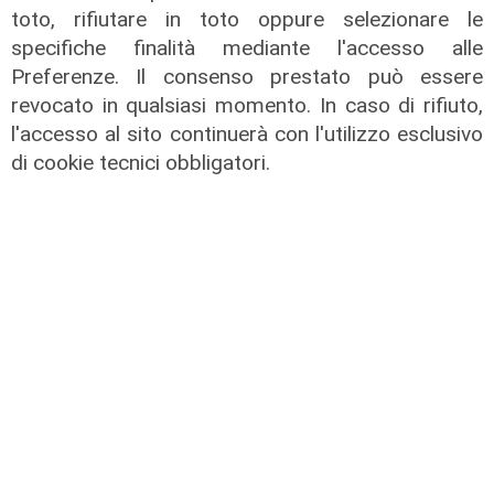
un lavoro di supporto tecnico e amministrativo
toto, rifiutare in toto oppure selezionare le
affidato da un team multidisciplinare dedicato.
specifiche finalità mediante l'accesso alle
Quello di Ales è stato un lavoro svolto dietro le
Preferenze. Il consenso prestato può essere
quinte, ma fondamentale in una fattiva
revocato in qualsiasi momento. In caso di rifiuto,
collaborazione con il Comune di Genova. Ciò, ha
l'accesso al sito continuerà con l'utilizzo esclusivo
contribuito al rispetto dei target e delle
di cookie tecnici obbligatori.
tempistiche previste e al raggiungimento degli
obiettivi del Piano. Appare evidente che il
dialogo continuo tra istituzioni e strutture
tecniche ha permesso di affrontare e superare
le complessità operative. L’intervento che oggi
si inaugura è quindi anche il risultato di questo
impegno condiviso, che ha accompagnato
tutte le fasi del progetto fino alla sua
conclusione».
Nei tratti a monte di via delle Ginestre è stato
necessario ricostruire parzialmente il percorso