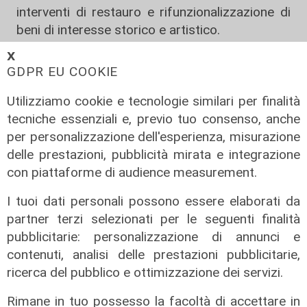
interventi di restauro e rifunzionalizzazione di
beni di interesse storico e artistico.
𝗫
«Il recupero e la riqualificazione del tracciato
GDPR EU COOKIE
dell’Acquedotto Storico rappresentano un
esempio concreto di come la tutela del
Utilizziamo cookie e tecnologie similari per finalità
patrimonio, la sicurezza del territorio e la
tecniche essenziali e, previo tuo consenso, anche
sostenibilità possano convivere in modo
per personalizzazione dell'esperienza, misurazione
sinergico, restituendo alla città un luogo di
delle prestazioni, pubblicità mirata e integrazione
grande valore storico e identitario, oggi
con piattaforme di audience measurement.
pienamente fruibile e perfettamente inserito
nel contesto urbano e ambientale – spiega il
I tuoi dati personali possono essere elaborati da
presidente Ales spa, Fabio Tagliaferri – In
partner terzi selezionati per le seguenti finalità
questo percorso, Ales ha affiancato il Ministero
pubblicitarie: personalizzazione di annunci e
della Cultura nelle attività di sostegno e di
contenuti, analisi delle prestazioni pubblicitarie,
monitoraggio dei lavori ricomprese nel Piano
ricerca del pubblico e ottimizzazione dei servizi.
Nazionale Complementare al PNRR, svolgendo
Rimane in tuo possesso la facoltà di accettare in