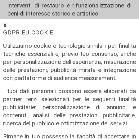
interventi di restauro e rifunzionalizzazione di
beni di interesse storico e artistico.
𝗫
«Il recupero e la riqualificazione del tracciato
GDPR EU COOKIE
dell’Acquedotto Storico rappresentano un
esempio concreto di come la tutela del
Utilizziamo cookie e tecnologie similari per finalità
patrimonio, la sicurezza del territorio e la
tecniche essenziali e, previo tuo consenso, anche
sostenibilità possano convivere in modo
per personalizzazione dell'esperienza, misurazione
sinergico, restituendo alla città un luogo di
delle prestazioni, pubblicità mirata e integrazione
grande valore storico e identitario, oggi
con piattaforme di audience measurement.
pienamente fruibile e perfettamente inserito
nel contesto urbano e ambientale – spiega il
I tuoi dati personali possono essere elaborati da
presidente Ales spa, Fabio Tagliaferri – In
partner terzi selezionati per le seguenti finalità
questo percorso, Ales ha affiancato il Ministero
pubblicitarie: personalizzazione di annunci e
della Cultura nelle attività di sostegno e di
contenuti, analisi delle prestazioni pubblicitarie,
monitoraggio dei lavori ricomprese nel Piano
ricerca del pubblico e ottimizzazione dei servizi.
Nazionale Complementare al PNRR, svolgendo
Rimane in tuo possesso la facoltà di accettare in