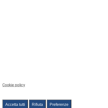
© Telenord Srl
P.IVA e CF: 00945590107 - ISC. REA - GE: 229501
Sede Legale: Via XX Settembre 41/3, 16121 GENOVA
PEC: contabilita@pec.telenord.it
Capitale sociale: 343.598,42 euro i.v.
Tutti i diritti riservati, vietata la copia anche parziale
dei contenuti
pubtelenord@telenord.it
Tel. 010 55 32 701
Informativa della privacy
|
Gestisci consenso
Cookie policy
Accetta tutti
Rifiuta
Preferenze