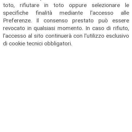
un lavoro di supporto tecnico e amministrativo
toto, rifiutare in toto oppure selezionare le
affidato da un team multidisciplinare dedicato.
specifiche finalità mediante l'accesso alle
Quello di Ales è stato un lavoro svolto dietro le
Preferenze. Il consenso prestato può essere
quinte, ma fondamentale in una fattiva
revocato in qualsiasi momento. In caso di rifiuto,
collaborazione con il Comune di Genova. Ciò, ha
l'accesso al sito continuerà con l'utilizzo esclusivo
contribuito al rispetto dei target e delle
di cookie tecnici obbligatori.
tempistiche previste e al raggiungimento degli
obiettivi del Piano. Appare evidente che il
dialogo continuo tra istituzioni e strutture
tecniche ha permesso di affrontare e superare
le complessità operative. L’intervento che oggi
si inaugura è quindi anche il risultato di questo
impegno condiviso, che ha accompagnato
tutte le fasi del progetto fino alla sua
conclusione».
Nei tratti a monte di via delle Ginestre è stato
necessario ricostruire parzialmente il percorso