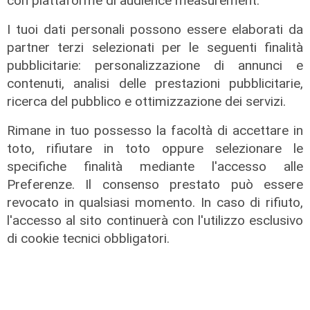
con piattaforme di audience measurement.
degrado e malavita. Tacchini
(Centro Est) a Telenord: "Disagio
I tuoi dati personali possono essere elaborati da
sociale avanzato"
partner terzi selezionati per le seguenti finalità
07/08/2026
pubblicitarie: personalizzazione di annunci e
contenuti, analisi delle prestazioni pubblicitarie,
ricerca del pubblico e ottimizzazione dei servizi.
Rimane in tuo possesso la facoltà di accettare in
toto, rifiutare in toto oppure selezionare le
specifiche finalità mediante l'accesso alle
Preferenze. Il consenso prestato può essere
revocato in qualsiasi momento. In caso di rifiuto,
l'accesso al sito continuerà con l'utilizzo esclusivo
di cookie tecnici obbligatori.
L'esclusiva
Vassallo (consigliere delega
Vallate) a Telenord: "Riapertura di
via Lepanto ottima notizia per