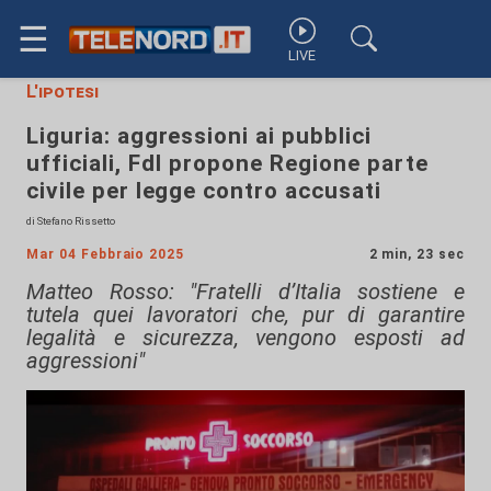
☰
LIVE
L'ipotesi
Liguria: aggressioni ai pubblici
ufficiali, FdI propone Regione parte
civile per legge contro accusati
di Stefano Rissetto
Mar 04 Febbraio 2025
2 min, 23 sec
Matteo Rosso: "Fratelli d’Italia sostiene e
tutela quei lavoratori che, pur di garantire
legalità e sicurezza, vengono esposti ad
aggressioni"