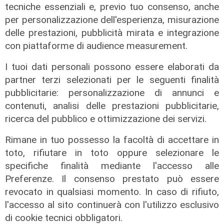
il bando per l'innovazione
tecniche essenziali e, previo tuo consenso, anche
nell'agricoltura
per personalizzazione dell'esperienza, misurazione
delle prestazioni, pubblicità mirata e integrazione
04/08/2026
di Redazione
con piattaforme di audience measurement.
I tuoi dati personali possono essere elaborati da
partner terzi selezionati per le seguenti finalità
pubblicitarie: personalizzazione di annunci e
contenuti, analisi delle prestazioni pubblicitarie,
ricerca del pubblico e ottimizzazione dei servizi.
Rimane in tuo possesso la facoltà di accettare in
toto, rifiutare in toto oppure selezionare le
specifiche finalità mediante l'accesso alle
Preferenze. Il consenso prestato può essere
Il dibattito
revocato in qualsiasi momento. In caso di rifiuto,
Nuova diga, Orlando (PD): "I
l'accesso al sito continuerà con l'utilizzo esclusivo
cittadini meritano informazioni
di cookie tecnici obbligatori.
trasparenti e rispetto della legalità"