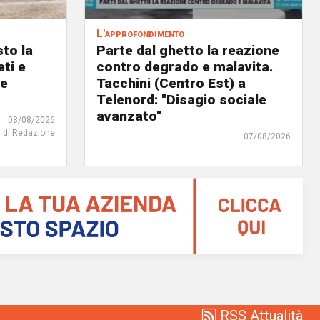
L'approfondimento
to la
Parte dal ghetto la reazione
eti e
contro degrado e malavita.
 e
Tacchini (Centro Est) a
Telenord: "Disagio sociale
avanzato"
08/08/2026
di Redazione
07/08/2026
RSS Attualità