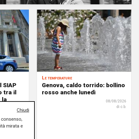
Le temperature
l SIAP
Genova, caldo torrido: bollino
 tra il
rosso anche lunedì
 la
08/08/2026
il tema
di c.b.
Chiudi
i Patti
uo consenso,
ità mirata e
08/08/2026
di Redazione