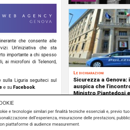
tinerante che consente alle
izi. Un'iniziativa che sta
rto importante a chi spesso
i, ai microfoni di Telenord,
Le dichiarazioni
Sicurezza a Genova: i
e sulla Liguria seguiteci sul
auspica che l’incontro
e
e su
Facebook
.
Ministro Piantedosi e
Sindaca Salis riporti 
OOKIE
nell’alveo corretto de
okie e tecnologie similari per finalità tecniche essenziali e, previo t
per la
onalizzazione dell'esperienza, misurazione delle prestazioni, pubblic
con piattaforme di audience measurement.