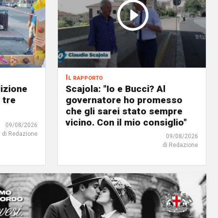
Il rapporto
dizione
Scajola: "Io e Bucci? Al
 tre
governatore ho promesso
che gli sarei stato sempre
vicino. Con il mio consiglio"
09/08/2026
di Redazione
09/08/2026
di Redazione