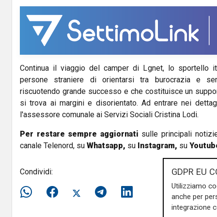
V
i
d
Continua il viaggio del camper di Lgnet, lo sportello i
e
persone straniere di orientarsi tra burocrazia e serv
o
riscuotendo grande successo e che costituisce un suppo
si trova ai margini e disorientato. Ad entrare nei dettagl
l'assessore comunale ai Servizi Sociali Cristina Lodi.
Per restare sempre aggiornati
sulle principali notizi
canale Telenord, su
Whatsapp,
su
Instagram
,
su
Youtub
GDPR EU C
Condividi:
Utilizziamo co
anche per pers
integrazione 