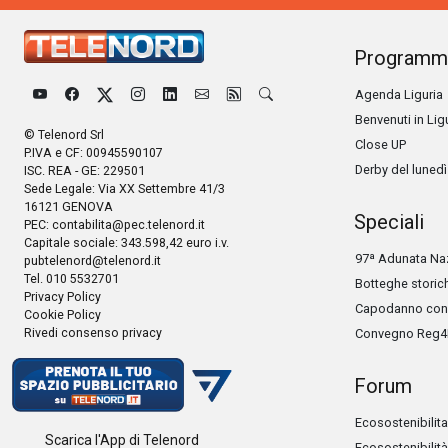
Programm
Agenda Liguria
Benvenuti in Lig
© Telenord Srl
Close UP
P.IVA e CF: 00945590107
Derby del lunedì
ISC. REA - GE: 229501
Sede Legale: Via XX Settembre 41/3
16121 GENOVA
Speciali
PEC:
contabilita@pec.telenord.it
Capitale sociale: 343.598,42 euro i.v.
97ª Adunata Naz
pubtelenord@telenord.it
Tel. 010 5532701
Botteghe storic
Privacy Policy
Capodanno con 
Cookie Policy
Rivedi consenso privacy
Convegno Reg4
Forum
Ecosostenibilita
Scarica l'App di Telenord
Ecosostenibilità