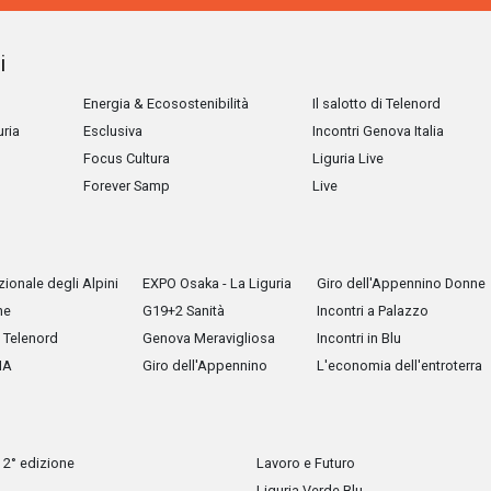
i
Energia & Ecosostenibilità
Il salotto di Telenord
uria
Esclusiva
Incontri Genova Italia
Focus Cultura
Liguria Live
Forever Samp
Live
ionale degli Alpini
EXPO Osaka - La Liguria
Giro dell'Appennino Donne
he
G19+2 Sanità
Incontri a Palazzo
Telenord
Genova Meravigliosa
Incontri in Blu
IA
Giro dell'Appennino
L'economia dell'entroterra
 2° edizione
Lavoro e Futuro
Liguria Verde Blu