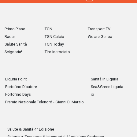
Primo Piano
TGN
Transport TV
Radar
TGN Calcio
We are Genoa
Salute Sanità
TGN Today
Scignoria!
Tiro Incrociato
Liguria Point
Sanità in Liguria
Portofino D'autore
Sea&Green Liguria
Portofino Days
io
Premio Nazionale Telenord - Gianni Di Marzio
Salute & Sanità 4° Edizione
Shipping, Transport & Intermodal 1° edizione Sardegna