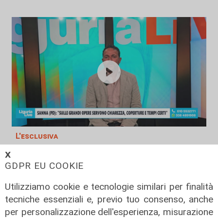
L'esclusiva
Sanna (PD) a Telenord: "Sulle grandi
𝗫
opere servono chiarezza, coperture
GDPR EU COOKIE
e tempi certi"
Utilizziamo cookie e tecnologie similari per finalità
08/08/2026
tecniche essenziali e, previo tuo consenso, anche
per personalizzazione dell'esperienza, misurazione