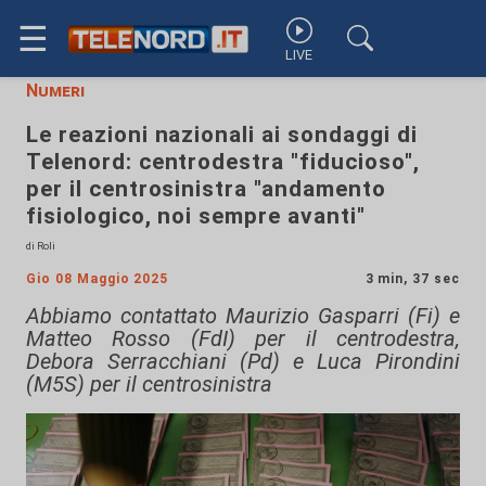
☰
LIVE
Numeri
Le reazioni nazionali ai sondaggi di
Telenord: centrodestra "fiducioso",
per il centrosinistra "andamento
fisiologico, noi sempre avanti"
di Roli
Gio 08 Maggio 2025
3 min, 37 sec
Abbiamo contattato Maurizio Gasparri (Fi) e
Matteo Rosso (FdI) per il centrodestra,
Debora Serracchiani (Pd) e Luca Pirondini
(M5S) per il centrosinistra