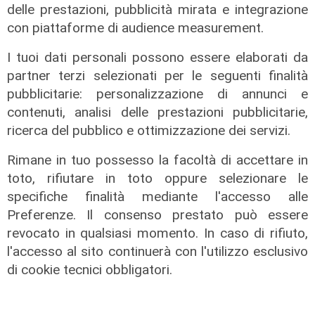
delle prestazioni, pubblicità mirata e integrazione
con piattaforme di audience measurement.
I tuoi dati personali possono essere elaborati da
partner terzi selezionati per le seguenti finalità
pubblicitarie: personalizzazione di annunci e
contenuti, analisi delle prestazioni pubblicitarie,
ricerca del pubblico e ottimizzazione dei servizi.
L'esclusiva
Rimane in tuo possesso la facoltà di accettare in
Mascia (FI) a Telenord: "Taglio
toto, rifiutare in toto oppure selezionare le
scuolabus nell'entroterra, per gli
specifiche finalità mediante l'accesso alle
scolaretti oltre allo zaino, anche le
Preferenze. Il consenso prestato può essere
gambe in spalla"
revocato in qualsiasi momento. In caso di rifiuto,
06/08/2026
l'accesso al sito continuerà con l'utilizzo esclusivo
di Claudio Baffico
di cookie tecnici obbligatori.