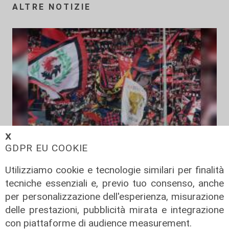
ALTRE NOTIZIE
𝗫
GDPR EU COOKIE
Il duello
Genoa, Piccoli - Jebbison: testa a
Utilizziamo cookie e tecnologie similari per finalità
testa per guidare l'attacco rossoblù
tecniche essenziali e, previo tuo consenso, anche
per personalizzazione dell'esperienza, misurazione
05/08/2026
di Claudio Baffico
delle prestazioni, pubblicità mirata e integrazione
con piattaforme di audience measurement.