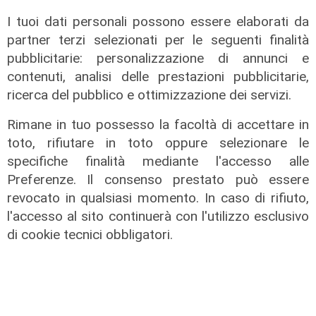
I tuoi dati personali possono essere elaborati da
partner terzi selezionati per le seguenti finalità
pubblicitarie: personalizzazione di annunci e
contenuti, analisi delle prestazioni pubblicitarie,
ricerca del pubblico e ottimizzazione dei servizi.
Rimane in tuo possesso la facoltà di accettare in
toto, rifiutare in toto oppure selezionare le
specifiche finalità mediante l'accesso alle
Preferenze. Il consenso prestato può essere
revocato in qualsiasi momento. In caso di rifiuto,
l'accesso al sito continuerà con l'utilizzo esclusivo
La trattativa
di cookie tecnici obbligatori.
Genoa, affondo per Sow. Il
centrocampista svizzero è
vicinissimo
04/08/2026
di Claudio Baffico