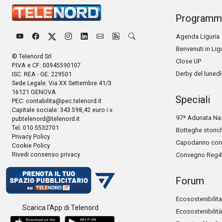
Programm
Agenda Liguria
Benvenuti in Lig
© Telenord Srl
Close UP
P.IVA e CF: 00945590107
Derby del lunedì
ISC. REA - GE: 229501
Sede Legale: Via XX Settembre 41/3
16121 GENOVA
Speciali
PEC:
contabilita@pec.telenord.it
Capitale sociale: 343.598,42 euro i.v.
97ª Adunata Naz
pubtelenord@telenord.it
Tel. 010 5532701
Botteghe storic
Privacy Policy
Capodanno con 
Cookie Policy
Rivedi consenso privacy
Convegno Reg4
Forum
Ecosostenibilita
Scarica l'App di Telenord
Ecosostenibilità