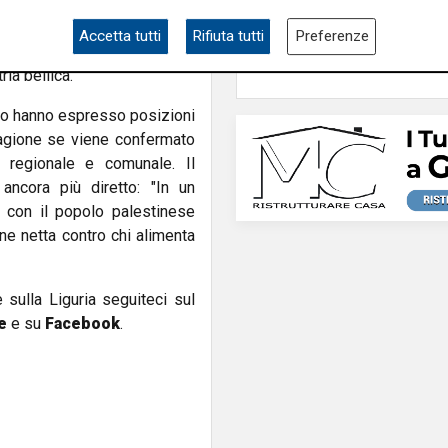
eafuture
ha annunciato per
nemico nell'immigrat
io a La Spezia, due giorni
Accetta tutti
Rifiuta tutti
Preferenze
tare la fiera ai suoi intenti
ria bellica.
ico hanno espresso posizioni
 ragione se viene confermato
d regionale e comunale. Il
ancora più diretto: "In un
con il popolo palestinese
ne netta contro chi alimenta
e sulla Liguria seguiteci sul
e
e su
Facebook
.