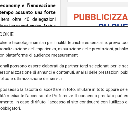
 economy e l’innovazione
 tempo assunto una forte
iterà oltre 40 delegazioni
Paesi presenti anche Arabia
mirino delle organizzazioni
OOKIE
okie e tecnologie similari per finalità tecniche essenziali e, previo t
onalizzazione dell'esperienza, misurazione delle prestazioni, pubblic
, che ha inviato un appello ai
con piattaforme di audience measurement.
ernatore ligure Marco Bucci e
, Portovenere – per chiedere
sonali possono essere elaborati da partner terzi selezionati per le seg
one. "Non è accettabile –
personalizzazione di annunci e contenuti, analisi delle prestazioni pubbl
blico e ottimizzazione dei servizi.
nti di eserciti coinvolti in
scia di Gaza dopo il 7 ottobre
possesso la facoltà di accettare in toto, rifiutare in toto oppure sele
alità mediante l'accesso alle Preferenze. Il consenso prestato può 
mento. In caso di rifiuto, l'accesso al sito continuerà con l'utilizzo e
ioni, tra cui Arci, Acli, Cgil,
L'analisi
obbligatori.
Claudio Montaldo: "P
 di boicottaggio contro il
punti d'incontro e cris
comunale a La Spezia.
famiglia, ma si cerca 