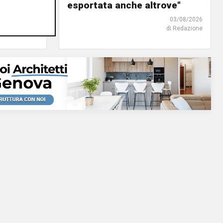
o"
esportata anche altrove"
03/08/2026
03/08/2026
di Redazione
di Redazione