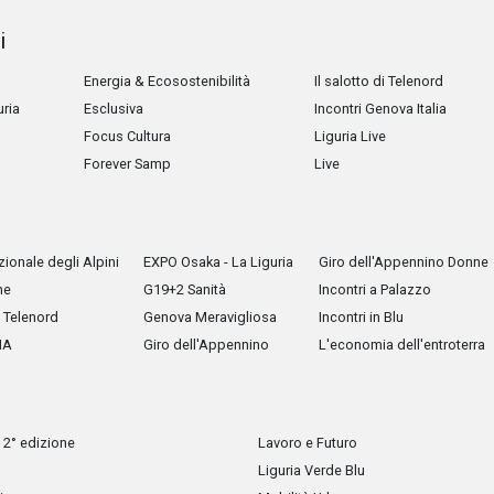
i
Energia & Ecosostenibilità
Il salotto di Telenord
uria
Esclusiva
Incontri Genova Italia
Focus Cultura
Liguria Live
Forever Samp
Live
ionale degli Alpini
EXPO Osaka - La Liguria
Giro dell'Appennino Donne
he
G19+2 Sanità
Incontri a Palazzo
Telenord
Genova Meravigliosa
Incontri in Blu
IA
Giro dell'Appennino
L'economia dell'entroterra
 2° edizione
Lavoro e Futuro
Liguria Verde Blu