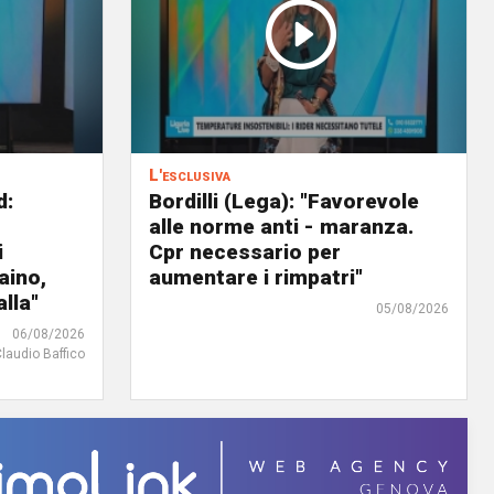
L'esclusiva
d:
Bordilli (Lega): "Favorevole
alle norme anti - maranza.
i
Cpr necessario per
aino,
aumentare i rimpatri"
lla"
05/08/2026
06/08/2026
Claudio Baffico