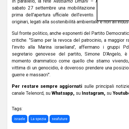
In parallelo, la rete
Restiamo Umani – Riconvertiamo S
sabato 27 settembre una mobilitazione nazionale propr
prima dell’apertura ufficiale dell’evento. Obiettivo: ripor
originari, legati alla sostenibilità ambientale e non all’indust
Sul fronte politico, anche esponenti del Partito Democrat
critiche. "Siamo per la revoca del patrocinio, a maggior
l’invito alla Marina israeliana", affermano i gruppi P
segretario genovese del partito, Simone D’Angelo, è 
momento drammatico come quello che stiamo vivendo, 
vittima di un genocidio, è doveroso prendere una posizio
guerre e massacri".
Per restare sempre aggiornati
sulle principali notizi
canale Telenord, su
Whatsapp,
su
Instagram
,
su
Youtub
Tags:
israele
La spezia
seafuture