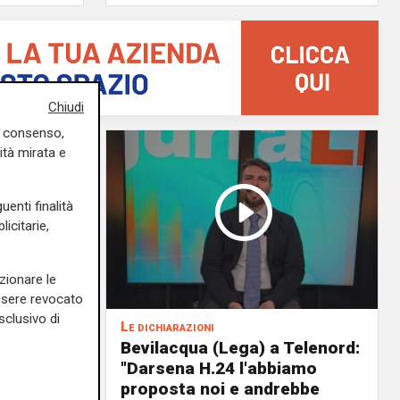
Chiudi
uo consenso,
ità mirata e
uenti finalità
icitarie,
zionare le
essere revocato
sclusivo di
Le dichiarazioni
ochi
Bevilacqua (Lega) a Telenord:
i della
"Darsena H.24 l'abbiamo
il
proposta noi e andrebbe