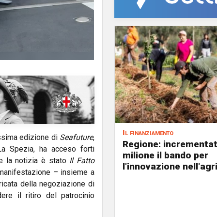
Il finanziamento
ossima edizione di
Seafuture
,
Regione: incrementat
La Spezia, ha acceso forti
milione il bando per
e la notizia è stato
Il Fatto
l'innovazione nell'agr
a manifestazione – insieme a
ricata della negoziazione di
e il ritiro del patrocinio