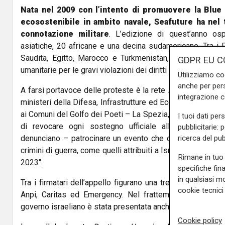
Nata nel 2009 con l’intento di promuovere la Blue
ecosostenibile in ambito navale, Seafuture ha nel
connotazione militare
. L’edizione di quest’anno osp
asiatiche, 20 africane e una decina sudamericane. Tra i 
Saudita, Egitto, Marocco e Turkmenistan, realtà già nel 
GDPR EU C
umanitarie per le gravi violazioni dei diritti umani.
Utilizziamo co
anche per pers
A farsi portavoce delle proteste è la rete
Pace e Disarmo
integrazione 
ministeri della Difesa, Infrastrutture ed Economia, al gov
ai Comuni del Golfo dei Poeti – La Spezia, Lerici, Sarzana
I tuoi dati per
di revocare ogni sostegno ufficiale alla manifestazi
pubblicitarie: 
ricerca del pub
denunciano – patrocinare un evento che ospita rappresenta
crimini di guerra, come quelli attribuiti a Israele nella Stri
Rimane in tuo 
2023".
specifiche fin
in qualsiasi mo
Tra i firmatari dell’appello figurano una trentina di associaz
cookie tecnici 
Anpi, Caritas ed Emergency. Nel frattempo, una mozione
governo israeliano è stata presentata anche in consiglio 
Cookie policy