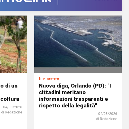
Il dibattito
o di un
Nuova diga, Orlando (PD): "I
cittadini meritano
icoltura
informazioni trasparenti e
rispetto della legalità"
04/08/2026
di Redazione
04/08/2026
di Redazione