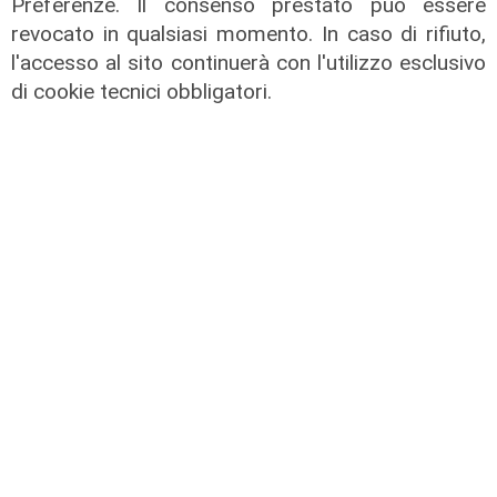
Preferenze. Il consenso prestato può essere
revocato in qualsiasi momento. In caso di rifiuto,
l'accesso al sito continuerà con l'utilizzo esclusivo
di cookie tecnici obbligatori.
Le temperature
Genova, caldo torrido: bollino rosso
anche lunedì
08/08/2026
di c.b.