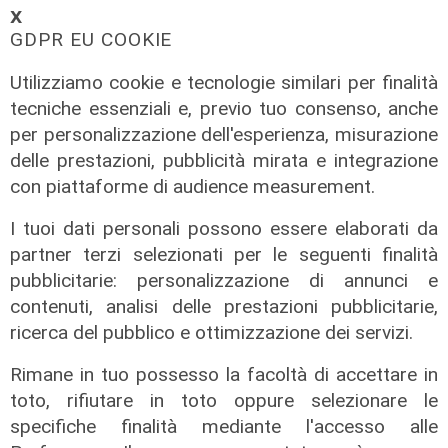
che l’incontro tra il Ministro
𝗫
GDPR EU COOKIE
Piantedosi e la Sindaca Salis riporti
il tema nell’alveo corretto dei Patti
Utilizziamo cookie e tecnologie similari per finalità
per la
tecniche essenziali e, previo tuo consenso, anche
08/08/2026
per personalizzazione dell'esperienza, misurazione
di Redazione
delle prestazioni, pubblicità mirata e integrazione
con piattaforme di audience measurement.
I tuoi dati personali possono essere elaborati da
partner terzi selezionati per le seguenti finalità
pubblicitarie: personalizzazione di annunci e
contenuti, analisi delle prestazioni pubblicitarie,
ricerca del pubblico e ottimizzazione dei servizi.
Rimane in tuo possesso la facoltà di accettare in
toto, rifiutare in toto oppure selezionare le
specifiche finalità mediante l'accesso alle