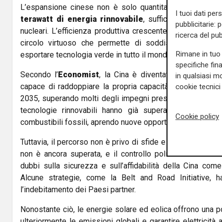
L’espansione cinese non è solo quantitativa: ogni ann
I tuoi dati per
terawatt di energia rinnovabile
, sufficiente a sostitu
pubblicitarie: 
nucleari. L’efficienza produttiva crescente abbassa ulter
ricerca del pub
circolo virtuoso che permette di soddisfare la cresc
Rimane in tuo 
esportare tecnologia verde in tutto il mondo, soprattutto ne
specifiche fin
Secondo l’
Economist
, la Cina è diventata una “superpote
in qualsiasi mo
capace di raddoppiare la propria capacità rinnovabile e r
cookie tecnici 
2035, superando molti degli impegni presi con l’Accordo d
tecnologie rinnovabili hanno già superato i guadagni 
Cookie policy
combustibili fossili, aprendo nuove opportunità economich
Tuttavia, il percorso non è privo di sfide e preoccupazion
non è ancora superata, e il controllo politico centralizz
dubbi sulla sicurezza e sull’affidabilità della Cina come 
Alcune strategie, come la Belt and Road Initiative, h
l’indebitamento dei Paesi partner.
Nonostante ciò, le energie solare ed eolica offrono una po
ulteriormente le emissioni globali e garantire elettrici