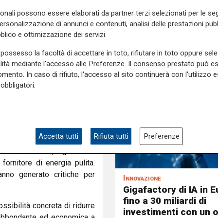
o vengono prodotti quasi
un
sonali possono essere elaborati da partner terzi selezionati per le seg
ire oltre 300 grandi centrali
personalizzazione di annunci e contenuti, analisi delle prestazioni pubbl
iormente i costi, creando un
blico e ottimizzazione dei servizi.
ente domanda interna e di
possesso la facoltà di accettare in toto, rifiutare in toto oppure sele
i Paesi in via di sviluppo.
alità mediante l'accesso alle Preferenze. Il consenso prestato può 
nza dell’elettricità pulita”,
mento. In caso di rifiuto, l'accesso al sito continuerà con l'utilizzo e
idurre le emissioni entro il
obbligatori.
i Parigi. Le esportazioni di
americani dalla vendita di
e globali.
Accetta tutti
Rifiuta tutti
Preferenze
i. La dipendenza dal carbone
ato sotto Xi Jinping suscita
fornitore di energia pulita.
anno generato critiche per
Innovazione
Gigafactory di IA in E
fino a 30 miliardi di
ssibilità concreta di ridurre
investimenti con un 
tà abbondante ed economica a