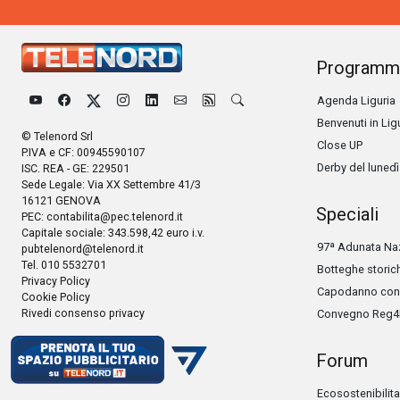
Programm
Agenda Liguria
Benvenuti in Lig
© Telenord Srl
Close UP
P.IVA e CF: 00945590107
Derby del lunedì
ISC. REA - GE: 229501
Sede Legale: Via XX Settembre 41/3
16121 GENOVA
Speciali
PEC:
contabilita@pec.telenord.it
Capitale sociale: 343.598,42 euro i.v.
97ª Adunata Naz
pubtelenord@telenord.it
Tel. 010 5532701
Botteghe storic
Privacy Policy
Capodanno con 
Cookie Policy
Rivedi consenso privacy
Convegno Reg4
Forum
Ecosostenibilita