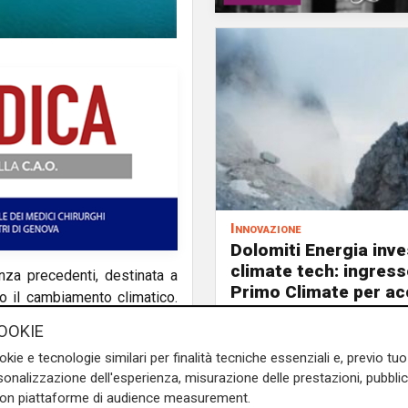
Innovazione
Dolomiti Energia inve
climate tech: ingress
za precedenti, destinata a
Primo Climate per ac
ro il cambiamento climatico.
la transizione energe
 del 2024 – quasi il doppio di
OOKIE
tora di energia eolica e
okie e tecnologie similari per finalità tecniche essenziali e, previo t
 nuovi standard mondiali per
onalizzazione dell'esperienza, misurazione delle prestazioni, pubblic
con piattaforme di audience measurement.