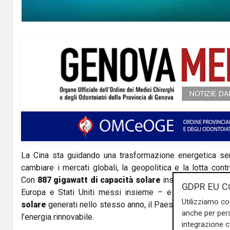
La Cina sta guidando una trasformazione energetica sen
cambiare i mercati globali, la geopolitica e la lotta cont
Con
887 gigawatt di capacità solare
installati alla fine
GDPR EU C
Europa e Stati Uniti messi insieme – e
1.826 terawat
Utilizziamo co
solare
generati nello stesso anno, il Paese sta definendo
anche per pers
l’energia rinnovabile.
integrazione 