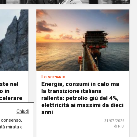
Lo scenario
ste nel
Energia, consumi in calo ma
o in
la transizione italiana
celerare
rallenta: petrolio giù del 4%,
tica
elettricità ai massimi da dieci
Chiudi
anni
02/08/2026
di R.S.
uo consenso,
31/07/2026
ità mirata e
di R.S.