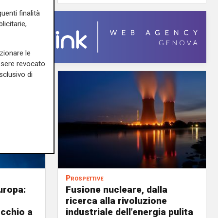
uenti finalità
icitarie,
zionare le
essere revocato
sclusivo di
Prospettive
uropa:
Fusione nucleare, dalla
ricerca alla rivoluzione
occhio a
industriale dell’energia pulita