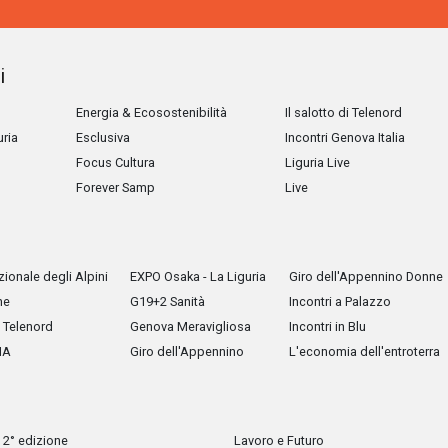
i
Energia & Ecosostenibilità
Il salotto di Telenord
uria
Esclusiva
Incontri Genova Italia
Focus Cultura
Liguria Live
Forever Samp
Live
ionale degli Alpini
EXPO Osaka - La Liguria
Giro dell'Appennino Donne
he
G19+2 Sanità
Incontri a Palazzo
Telenord
Genova Meravigliosa
Incontri in Blu
IA
Giro dell'Appennino
L'economia dell'entroterra
 2° edizione
Lavoro e Futuro