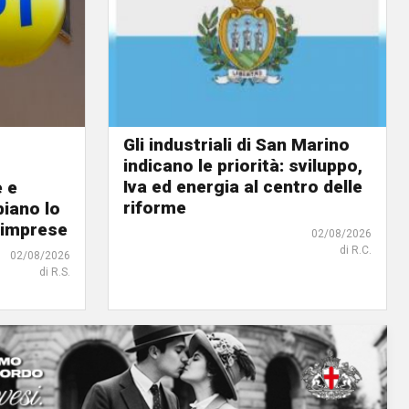
Gli industriali di San Marino
indicano le priorità: sviluppo,
Iva ed energia al centro delle
e e
riforme
biano lo
 imprese
02/08/2026
di R.C.
02/08/2026
di R.S.