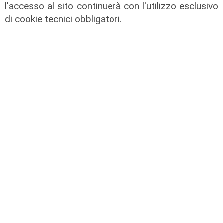
l'accesso al sito continuerà con l'utilizzo esclusivo
di cookie tecnici obbligatori.
L'esclusiva
Vassallo (consigliere delega
Vallate) a Telenord: "Riapertura di
via Lepanto ottima notizia per
ridurre il traffico in Valpolcevera"
07/08/2026