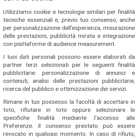
Utilizziamo cookie e tecnologie similari per finalità
tecniche essenziali e, previo tuo consenso, anche
per personalizzazione dell'esperienza, misurazione
delle prestazioni, pubblicità mirata e integrazione
con piattaforme di audience measurement.
L'approfondimento
Parte dal ghetto la reazione contro
I tuoi dati personali possono essere elaborati da
degrado e malavita. Tacchini
partner terzi selezionati per le seguenti finalità
(Centro Est) a Telenord: "Disagio
pubblicitarie: personalizzazione di annunci e
sociale avanzato"
contenuti, analisi delle prestazioni pubblicitarie,
07/08/2026
ricerca del pubblico e ottimizzazione dei servizi.
Rimane in tuo possesso la facoltà di accettare in
toto, rifiutare in toto oppure selezionare le
specifiche finalità mediante l'accesso alle
Preferenze. Il consenso prestato può essere
revocato in qualsiasi momento. In caso di rifiuto,