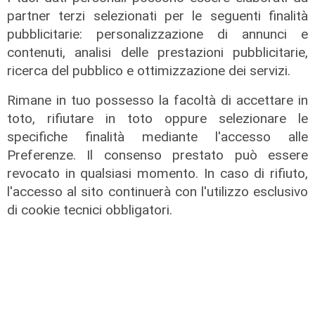
partner terzi selezionati per le seguenti finalità
pubblicitarie: personalizzazione di annunci e
contenuti, analisi delle prestazioni pubblicitarie,
ricerca del pubblico e ottimizzazione dei servizi.
Rimane in tuo possesso la facoltà di accettare in
La rassegna
toto, rifiutare in toto oppure selezionare le
Arte Nomade: la Media Valbisagno
specifiche finalità mediante l'accesso alle
esalta le qualità di giovani artisti
Preferenze. Il consenso prestato può essere
revocato in qualsiasi momento. In caso di rifiuto,
04/08/2026
l'accesso al sito continuerà con l'utilizzo esclusivo
di cookie tecnici obbligatori.