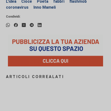
L'idea
Cioce
Poeta
fabbri
flashmob
coronavirus
Inno Mameli
Condividi:
ARTICOLI CORREALATI