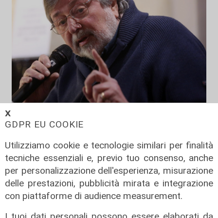
Addio
𝗫
GDPR EU COOKIE
Mondo della musica in lutto, è
morto Francesco Guccini
Utilizziamo cookie e tecnologie similari per finalità
06/08/2026
tecniche essenziali e, previo tuo consenso, anche
di F.S.
per personalizzazione dell'esperienza, misurazione
delle prestazioni, pubblicità mirata e integrazione
con piattaforme di audience measurement.
I tuoi dati personali possono essere elaborati da