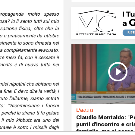
propaganda molto spesso
a? Io li sento tutti sul mio
azione fisica, oltre che la
o e praticamente da ottobre
inalmente io sono rimasta nel
era completamente evacuato.
 mesi fa, con il cessate il
mento è di nuovo tutta nei
miei nipotini che abitano nel
fine. E devo dire la verità, i
uto l’allarme, siamo entrati
o: “"Ricominciano i fuochi
L'analisi
 perché la sirena ti fa gelare
Claudio Montaldo: "P
 il mio kibbutz era uno dei
punti d'incontro e cris
aele è sotto i missili degli
famiglia, ma si cerca 
iaramente alleati dell’Iran.