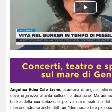
P
l
a
y
V
i
d
Angelica Edna Calò Livne
, israeliana di origine italia
e
dove organizza attività culturali e didattiche. Ma adess
o
bunker della sua abitazione, per via dei missili che dal
Libano e adesso anche dall'Iran. “Non posso fare pace con