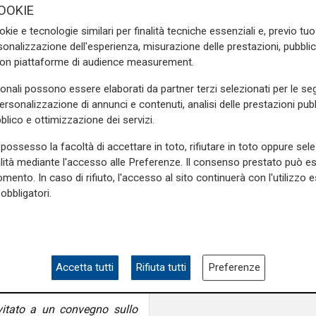
nemico nell'immigrat
OOKIE
0 missili in una notte, un
okie e tecnologie similari per finalità tecniche essenziali e, previo t
mo Arrow, altrimenti Israele
onalizzazione dell'esperienza, misurazione delle prestazioni, pubblic
iazza principale di Teheran,
con piattaforme di audience measurement.
quanti giorni mancano per la
che nello statuto di Hamas e
sonali possono essere elaborati da partner terzi selezionati per le seg
a
".
personalizzazione di annunci e contenuti, analisi delle prestazioni pubbl
blico e ottimizzazione dei servizi.
ni fa Bereshit Shalom, una
ità, ho un teatro di ragazzi
possesso la facoltà di accettare in toto, rifiutare in toto oppure sele
rché non parliamo di pace?”
alità mediante l'accesso alle Preferenze. Il consenso prestato può 
mento. In caso di rifiuto, l'accesso al sito continuerà con l'utilizzo e
salotto o mentre guardate la
obbligatori.
cosa che mi fa un nodo alla
logo. Ma io non posso fare la
ra. Ammettiamo pure che non
otini, se toccano i bambini
re i bambini — io non posso
Accetta tutti
Rifiuta tutti
Preferenze
vitato a un convegno sullo