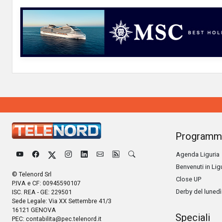
Programm
Agenda Liguria
Benvenuti in Lig
© Telenord Srl
Close UP
P.IVA e CF: 00945590107
Derby del lunedì
ISC. REA - GE: 229501
Sede Legale: Via XX Settembre 41/3
16121 GENOVA
Speciali
PEC:
contabilita@pec.telenord.it