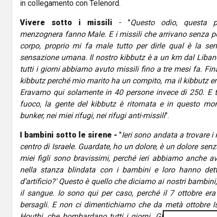
in collegamento con Telenord.
Vivere sotto i missili
- "
Questo odio, questa 
menzognera fanno Male. E i missili che arrivano senza pos
corpo, proprio mi fa male tutto per dirle qual è la sens
sensazione umana. Il nostro kibbutz è a un km dal Liban
tutti i giorni abbiamo avuto missili fino a tre mesi fa. F
kibbutz perché mio marito ha un compito, ma il kibbutz 
Eravamo qui solamente in 40 persone invece di 250. E tre
fuoco, la gente del kibbutz è ritornata e in questo mo
bunker, nei miei rifugi, nei rifugi anti-missili
".
I bambini sotto le sirene -
"
Ieri sono andata a trovare i 
centro di Israele. Guardate, ho un dolore, è un dolore senza 
miei figli sono bravissimi, perché ieri abbiamo anche av
nella stanza blindata con i bambini e loro hanno dett
d’artificio?' Questo è quello che diciamo ai nostri bambini,
il sangue. Io sono qui per caso, perché il 7 ottobre era
bersagli. E non ci dimentichiamo che da metà ottobre Isr
Houthi, che bombardano tutti i giorni. Gli Houthi sono ch