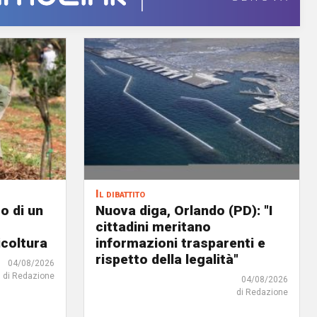
Il dibattito
o di un
Nuova diga, Orlando (PD): "I
cittadini meritano
icoltura
informazioni trasparenti e
rispetto della legalità"
04/08/2026
di Redazione
04/08/2026
di Redazione