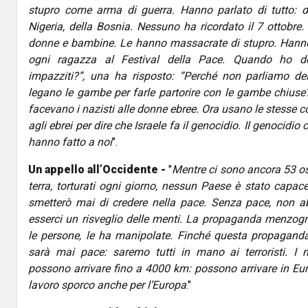
stupro come arma di guerra. Hanno parlato di tutto: de
Nigeria, della Bosnia. Nessuno ha ricordato il 7 ottobr
donne e bambine. Le hanno massacrate di stupro. Hanno
ogni ragazza al Festival della Pace. Quando ho d
impazziti?”, una ha risposto: “Perché non parliamo del
legano le gambe per farle partorire con le gambe chius
facevano i nazisti alle donne ebree. Ora usano le stesse c
agli ebrei per dire che Israele fa il genocidio. Il genocidio 
hanno fatto a noi
".
Un appello all’Occidente -
"
Mentre ci sono ancora 53 o
terra, torturati ogni giorno, nessun Paese è stato capace 
smetterò mai di credere nella pace. Senza pace, non 
esserci un risveglio delle menti. La propaganda menzog
le persone, le ha manipolate. Finché questa propaganda
sarà mai pace: saremo tutti in mano ai terroristi. I m
possono arrivare fino a 4000 km: possono arrivare in Eur
lavoro sporco anche per l’Europa
."