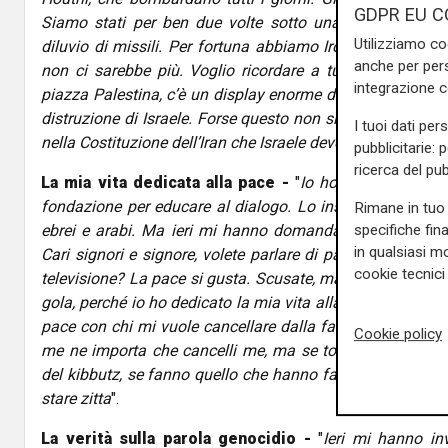
GDPR EU C
Siamo stati per ben due volte sotto una pioggia di 120
Utilizziamo co
diluvio di missili. Per fortuna abbiamo Iron Dome, abbia
anche per pers
non ci sarebbe più. Voglio ricordare a tutti che sulla p
integrazione 
piazza Palestina, c’è un display enorme dove c’è scritto 
distruzione di Israele. Forse questo non si sa. Ma c’è an
I tuoi dati per
nella Costituzione dell’Iran che Israele deve essere distrutt
pubblicitarie: 
ricerca del pub
La mia vita dedicata alla pace -
"
Io ho fondato 25 an
fondazione per educare al dialogo. Lo insegno all’univers
Rimane in tuo 
ebrei e arabi. Ma ieri mi hanno domandato: “Allora, pe
specifiche fin
in qualsiasi mo
Cari signori e signore, volete parlare di pace seduti nel 
cookie tecnici 
televisione? La pace si gusta. Scusate, ma questa è una 
gola, perché io ho dedicato la mia vita alla pace e al dia
pace con chi mi vuole cancellare dalla faccia della Ter
Cookie policy
me ne importa che cancelli me, ma se toccano i miei nip
del kibbutz, se fanno quello che hanno fatto — strangola
stare zitta
".
La verità sulla parola genocidio -
"
Ieri mi hanno in