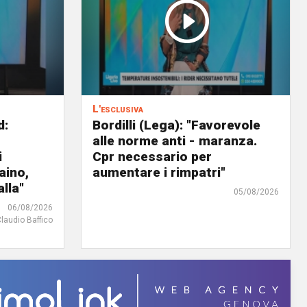
L'esclusiva
d:
Bordilli (Lega): "Favorevole
alle norme anti - maranza.
i
Cpr necessario per
aino,
aumentare i rimpatri"
lla"
05/08/2026
06/08/2026
Claudio Baffico