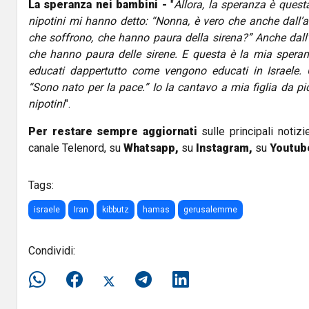
La speranza nei bambini -
"
Allora, la speranza è quest
nipotini mi hanno detto: “Nonna, è vero che anche dall’a
che soffrono, che hanno paura della sirena?” Anche dall’
che hanno paura delle sirene. E questa è la mia spera
educati dappertutto come vengono educati in Israele.
“Sono nato per la pace.” Io la cantavo a mia figlia da pic
nipotini
".
Per restare sempre aggiornati
sulle principali notizi
canale Telenord, su
Whatsapp,
su
Instagram
,
su
Youtub
Tags:
israele
Iran
kibbutz
hamas
gerusalemme
Condividi: