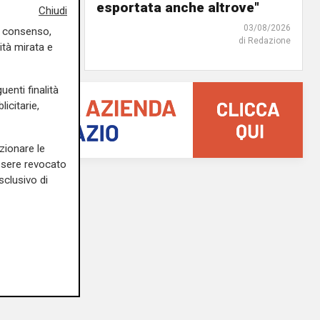
o"
esportata anche altrove"
Chiudi
03/08/2026
03/08/2026
uo consenso,
di Redazione
di Redazione
ità mirata e
uenti finalità
icitarie,
zionare le
essere revocato
sclusivo di