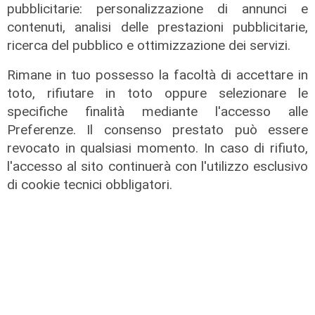
pubblicitarie: personalizzazione di annunci e
contenuti, analisi delle prestazioni pubblicitarie,
ricerca del pubblico e ottimizzazione dei servizi.
Rimane in tuo possesso la facoltà di accettare in
toto, rifiutare in toto oppure selezionare le
specifiche finalità mediante l'accesso alle
Preferenze. Il consenso prestato può essere
revocato in qualsiasi momento. In caso di rifiuto,
l'accesso al sito continuerà con l'utilizzo esclusivo
di cookie tecnici obbligatori.
Lo scenario
Energia, consumi in calo ma la
transizione italiana rallenta:
petrolio giù del 4%, elettricità ai
massimi da dieci anni
31/07/2026
di R.S.