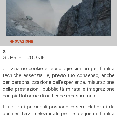
Innovazione
Dolomiti Energia investe nel climate
𝗫
tech: ingresso in Primo Climate per
GDPR EU COOKIE
accelerare la transizione
Utilizziamo cookie e tecnologie similari per finalità
energetica
tecniche essenziali e, previo tuo consenso, anche
02/08/2026
per personalizzazione dell'esperienza, misurazione
di R.S.
delle prestazioni, pubblicità mirata e integrazione
con piattaforme di audience measurement.
I tuoi dati personali possono essere elaborati da
partner terzi selezionati per le seguenti finalità